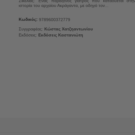
Σικελίας: Ένας παράξενος γιατρός που καταδύεται στη
ιστορία του αρχαίου Ακράγαντα, με οδηγό τον...
Κωδικός:
9789600372779
Συγγραφέας:
Κώστας Χατζηαντωνίου
Εκδόσεις:
Εκδόσεις Καστανιώτη