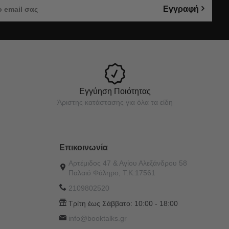
Εγγραφή
Εγγύηση Ποιότητας
Άριστης κατάστασης για όλα τα είδη
Επικοινωνία
Αρτέμιδος 47 & Αγίου Αλεξάνδρου 58
Παλαιό Φάληρο, Τ.Κ.17561
2109802520
Τρίτη έως Σάββατο:
10:00 - 18:00
info@booktalks.gr