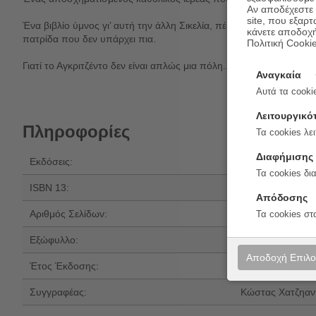
Αν αποδέχεστε μ
site, που εξαρτ
Ένα βιβλίο ύμνος γι’ αυτή την άλλη Σικελία, πέρα από τα στερεότ
κάνετε αποδοχ
πατρίδα που δεν υπάρχει πια.
Πολιτική Cooki
Γιατί το Αγκριτζέντο δεν είναι απλώς μια πόλη...
Αναγκαία
Αυτά τα cookie
Λειτουργικό
Πληροφορίες
Τα cookies λει
Διαφήμισης
Εκδόσεις:
Εκδόσεις Καστα
Τα cookies δι
ISBN 13:
978-960-03-727
Απόδοσης
Αριθμός Σελίδων:
400
Τα cookies στ
Εξώφυλλο:
Σκληρό εξώφυλλ
Αποδοχή Επιλ
Έτος Έκδοσης:
2024
Συγγραφέας:
Κώστας Χατζηαν