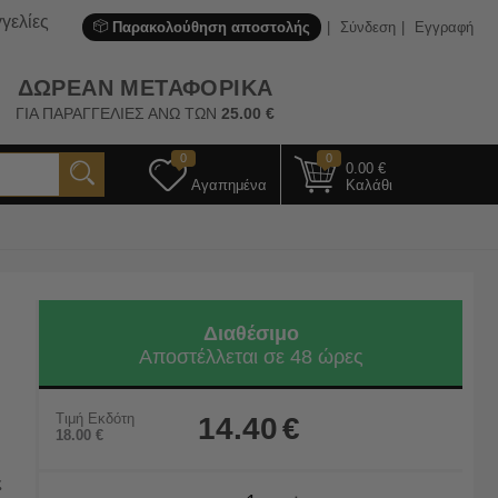
γελίες
Παρακολούθηση αποστολής
Σύνδεση
Εγγραφή
ΔΩΡΕΑΝ ΜΕΤΑΦΟΡΙΚΑ
ΓΙΑ ΠΑΡΑΓΓΕΛΙΕΣ ΑΝΩ ΤΩΝ
25.00
€
0
0
0.00
€
Αγαπημένα
Καλάθι
Διαθέσιμο
Αποστέλλεται σε 48 ώρες
Τιμή Εκδότη
14.40
€
18.00
€
ς