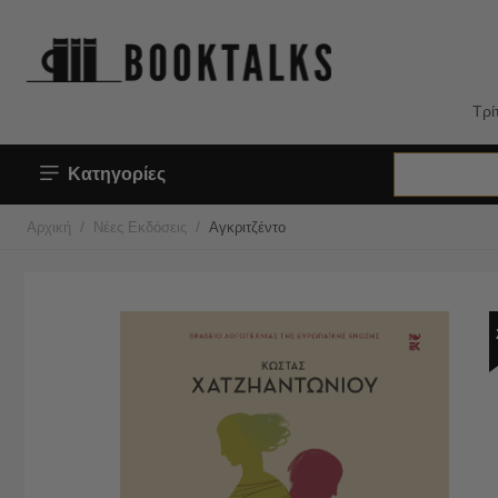
Τρί
Κατηγορίες
/
/
Αρχική
Νέες Εκδόσεις
Αγκριτζέντο