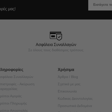
ορές μας!
Ασφάλεια Συναλλαγών
Σε όλους τους διαθέσιμος τρόπους
Πληροφορίες
Χρήσιμα
σφάλεια Συναλλαγών
Άρθρα / Blog
πιστροφές - Ακύρωση
Σχετικά με μας
αραγγελίας
Επικοινωνία
ρόποι Αγοράς
Κώδικας Δεοντολογίας
ρόποι Πληρωμής
Προσωπικά Δεδομένα
ρόποι Αποστολής