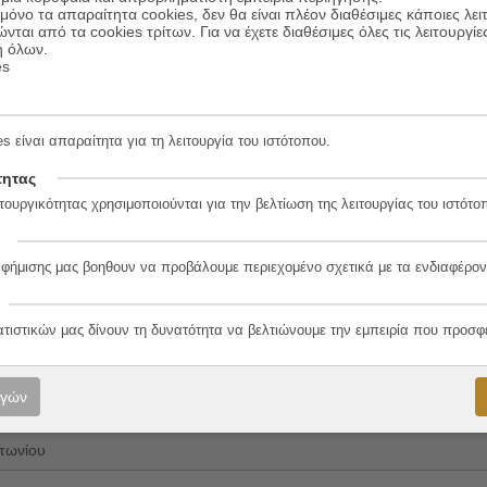
όνο τα απαραίτητα cookies, δεν θα είναι πλέον διαθέσιμες κάποιες λει
ώνται από τα cookies τρίτων. Για να έχετε διαθέσιμες όλες τις λειτουργίε
υπα και τις προκαταλήψεις. Αλλά κι ένα βιβλίο ύμνος για την πραγματικ
ή όλων.
es
s είναι απαραίτητα για τη λειτουργία του ιστότοπου.
τητας
τουργικότητας χρησιμοποιούνται για την βελτίωση της λειτουργίας του ιστότο
νιώτη
αφήμισης μας βοηθουν να προβάλουμε περιεχομένο σχετικά με τα ενδιαφέρον
7-9
ατιστικών μας δίνουν τη δυνατότητα να βελτιώνουμε την εμπειρία που προσφ
ο
ογών
τωνίου