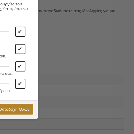
τουργίες του
ς, θα πρέπει να
ή ζωή που χάνουμε όταν παραδινόμαστε στις ιδεοληψίες για μια
✔
✔
που.
✔
τα σας.
✔
έρουμε.
Αποδοχή Όλων