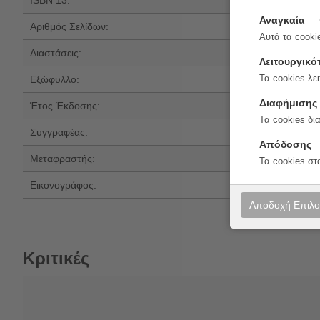
ISBN 13:
978-618-07-151
Αναγκαία
Αριθμός Σελίδων:
16
Αυτά τα cookie
Διαστάσεις:
24x17
Λειτουργικό
Εξώφυλλο:
Μαλακό εξώφυλ
Τα cookies λει
Διαφήμισης
Έτος Έκδοσης:
2026
Τα cookies δι
Συγγραφέας:
Jessica Greenwe
Απόδοσης
Μεταφραστής:
Αντωνία Γουναρ
Τα cookies στ
Εικονογράφος:
Isa Pirracas
Αποδοχή Επιλ
Κριτικές