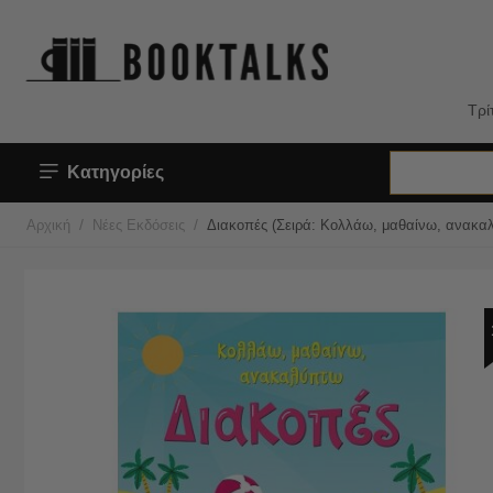
Τρί
Κατηγορίες
/
/
Αρχική
Νέες Εκδόσεις
Διακοπές (Σειρά: Κολλάω, μαθαίνω, ανακα