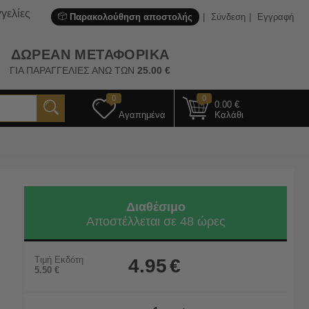
γελίες
Παρακολούθηση αποστολής
Σύνδεση
Εγγραφή
ΔΩΡΕΑΝ ΜΕΤΑΦΟΡΙΚΑ
ΓΙΑ ΠΑΡΑΓΓΕΛΙΕΣ ΑΝΩ ΤΩΝ
25.00
€
0
0
0.00
€
Αγαπημένα
Καλάθι
Διαθέσιμο
Αποστέλλεται σε 48 ώρες
Τιμή Εκδότη
4.95
€
5.50
€