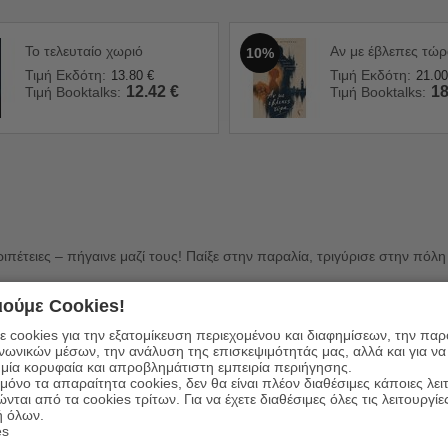
Το τελευταίο χωριό
Αν με έβλεπες τώ
10%
Τιμή Εκδότη:
Τιμή Εκδότη:
13.80
€
21.00
12.42
€
18
Τιμή Booktalks:
Τιμή Booktalks:
ιπέτειες – πήγαινε μαζί τους! Παίξε στην παραλία, τριγύρισε στην πόλ
ούμε Cookies!
 cookies για την εξατομίκευση περιεχομένου και διαφημίσεων, την πα
ινωνικών μέσων, την ανάλυση της επισκεψιμότητάς μας, αλλά και για να
μία κορυφαία και απροβλημάτιστη εμπειρία περιήγησης.
όνο τα απαραίτητα cookies, δεν θα είναι πλέον διαθέσιμες κάποιες λει
ώνται από τα cookies τρίτων. Για να έχετε διαθέσιμες όλες τις λειτουργίε
η
ή όλων.
es