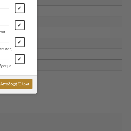
✔
✔
που.
✔
τα σας.
✔
έρουμε.
Αποδοχή Όλων