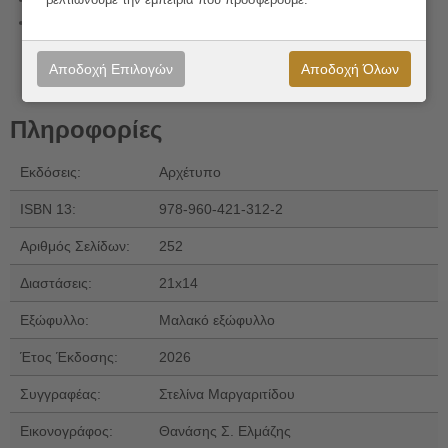
βελτιώνουμε την εμπειρία που προσφέρουμε.
Επιμέλεια κειμένου
: Φωτεινή Τζίκου
Αποδοχή Επιλογών
Αποδοχή Όλων
Πληροφορίες
Εκδόσεις:
Αρχέτυπο
ISBN 13:
978-960-421-312-2
Αριθμός Σελίδων:
252
Διαστάσεις:
21x14
Εξώφυλλο:
Μαλακό εξώφυλλο
Έτος Έκδοσης:
2026
Συγγραφέας:
Στελίνα Μαργαριτίδου
Εικονογράφος:
Θανάσης Σ. Ελμάζης