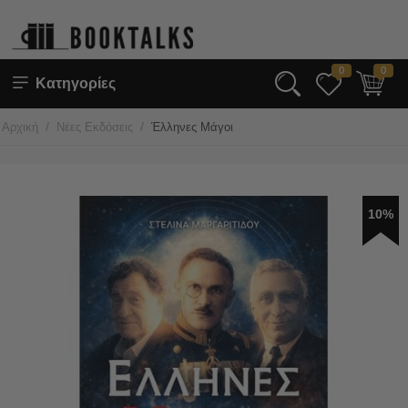
0
0
Κατηγορίες
/
/
Αρχική
Νέες Εκδόσεις
Έλληνες Μάγοι
10%