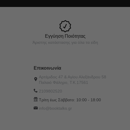
Εγγύηση Ποιότητας
Άριστης κατάστασης για όλα τα είδη
Επικοινωνία
Αρτέμιδος 47 & Αγίου Αλεξάνδρου 58
Παλαιό Φάληρο, Τ.Κ.17561
2109802520
Τρίτη έως Σάββατο:
10:00 - 18:00
info@booktalks.gr