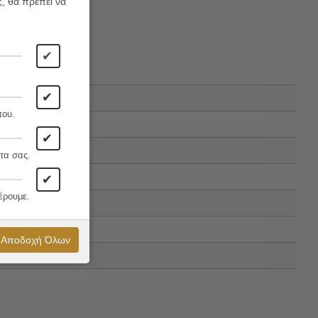
ς, θα πρέπει να
✔
✔
που.
✔
τα σας.
✔
έρουμε.
Αποδοχή Όλων