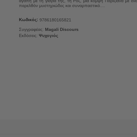
αγάπη με τη γιαγιά της, τη Ροζ, μια κομψή Παριζιάνα με έν
παρελθόν μυστηριώδες και συναρπαστικό....
Κωδικός:
9786180165821
Συγγραφέας:
Magali Discours
Εκδόσεις:
Ψυχογιός