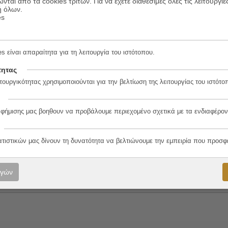
ώνται από τα cookies τρίτων. Για να έχετε διαθέσιμες όλες τις λειτουργίε
ή όλων.
es
s είναι απαραίτητα για τη λειτουργία του ιστότοπου.
τητας
2-1
τουργικότητας χρησιμοποιούνται για την βελτίωση της λειτουργίας του ιστότο
αφήμισης μας βοηθουν να προβάλουμε περιεχομένο σχετικά με τα ενδιαφέρον
λο
ατιστικών μας δίνουν τη δυνατότητα να βελτιώνουμε την εμπειρία που προσφ
ογών