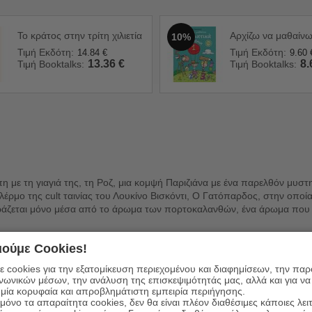
Το κράτος στην τρίτη χιλιετία
Αρχίζω να μαθαίν
10%
Τιμή Εκδότη:
Τιμή Εκδότη:
14.84
€
9.60
13.36
€
8.
Τιμή Booktalks:
Τιμή Booktalks:
η με τη γιαγιά της, τη Ροζ, μια κομψή Παριζιάνα με ένα παρελθόν μυστ
αλέρμο της cult ταινίας του Λουκίνο Βισκόντι, Ο Γατόπαρδος, στην οποί
ιράζεται μόνο μέσα από το άρωμα των πορτοκαλανθών, ένα άρωμα που 
Ροζ, η Κονστάνς θα πρέπει να ακολουθήσει τα ίχνη της. Θα χρειαστεί να
ούμε Cookies!
 οι καρδιές.
λίας, μπροστά στη λαμπρότητα των παλατιών του και μέσα στα μάγια τη
 cookies για την εξατομίκευση περιεχομένου και διαφημίσεων, την πα
ινωνικών μέσων, την ανάλυση της επισκεψιμότητάς μας, αλλά και για να
μία κορυφαία και απροβλημάτιστη εμπειρία περιήγησης.
όνο τα απαραίτητα cookies, δεν θα είναι πλέον διαθέσιμες κάποιες λει