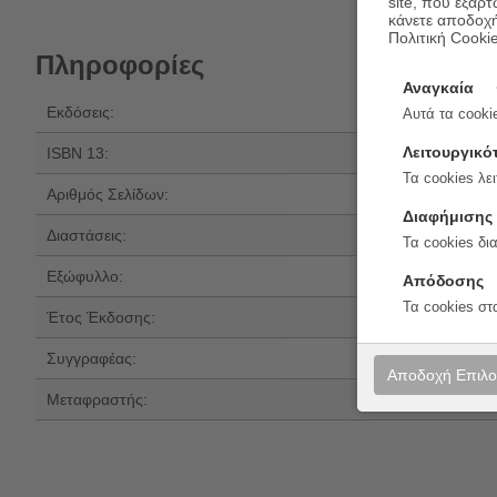
site, που εξαρτ
κάνετε αποδοχ
Πολιτική Cooki
Πληροφορίες
Αναγκαία
Εκδόσεις:
Ψυχογιός
Αυτά τα cookie
Λειτουργικό
ISBN 13:
978-618-01-658
Τα cookies λει
Αριθμός Σελίδων:
240
Διαφήμισης
Διαστάσεις:
21x14
Τα cookies δι
Εξώφυλλο:
Μαλακό εξώφυλ
Απόδοσης
Τα cookies στ
Έτος Έκδοσης:
2026
Συγγραφέας:
Magali Discours
Αποδοχή Επιλ
Μεταφραστής:
Χριστίνα Μανιά