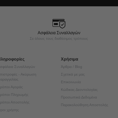
Ασφάλεια Συναλλαγών
Σε όλους τους διαθέσιμος τρόπους
Πληροφορίες
Χρήσιμα
σφάλεια Συναλλαγών
Άρθρα / Blog
πιστροφές - Ακύρωση
Σχετικά με μας
αραγγελίας
Επικοινωνία
ρόποι Αγοράς
Κώδικας Δεοντολογίας
ρόποι Πληρωμής
Προσωπικά Δεδομένα
ρόποι Αποστολής
Παρακολούθηση Αποστολής
ροι χρήσης