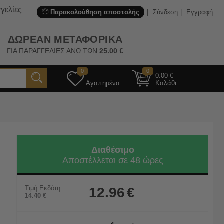
γελίες
Παρακολούθηση αποστολής
Σύνδεση
Εγγραφή
ΔΩΡΕΑΝ ΜΕΤΑΦΟΡΙΚΑ
ΓΙΑ ΠΑΡΑΓΓΕΛΙΕΣ ΑΝΩ ΤΩΝ
25.00
€
0
0
0.00
€
Αγαπημένα
Καλάθι
Διαθέσιμο
Αποστέλλεται σε 48 ώρες
Τιμή Εκδότη
12.96
€
14.40
€
η