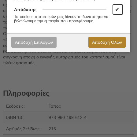
σχέση εκμετάλλευσής τους από τους καπιταλιστές. Στο οικονομικό,
✔
Απόδοσης
οι εργάτες είναι υποχρεωμένοι να υφίστανται καθημερινά μια σχέση
υποδούλωσης μέσα στο ίδιο το εργοστάσιο, από τον καπιταλιστή,
Τα cookies στατιστικών μας δίνουν τη δυνατότητα να
βελτιώνουμε την εμπειρία που προσφέρουμε.
τους προϊσταμένους τους και τις μηχανές. Και στο ιδεολογικό, κάτι
που είναι ιδιαίτερα εμφανές στην εποχή του νεοφιλελευθερισμού:
Ολόκληρη αυτή η σχέση εκμετάλλευσης/υποδούλωσης, αυτός ο
«δεσποτισμός», όπως τον αποκαλούν οι Marx και Engels,
Αποδοχή Επιλογών
Αποδοχή Όλων
καταξιώνεται ηθικά από τον άμεσα δεδηλωμένο στόχο του
καπιταλιστή, που είναι το κέρδος. Το βιβλίο εξηγεί πώς στη
σύγχρονη εποχή ο εγγενής αυταρχισμός του καπιταλισμού είναι
πλέον φασισμός.
Πληροφορίες
Εκδόσεις:
Τόπος
ISBN 13:
978-960-499-612-4
Αριθμός Σελίδων:
216