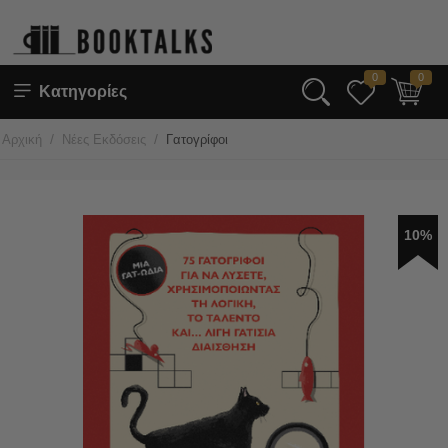
0
0
Κατηγορίες
/
/
Αρχική
Νέες Εκδόσεις
Γατογρίφοι
10%