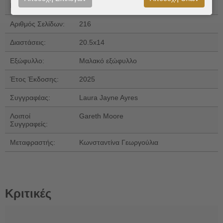
ISBN 13:
978-618-02-5760-1
Αριθμός Σελίδων:
216
Διαστάσεις:
20.5x14
Εξώφυλλο:
Μαλακό εξώφυλλο
Έτος Έκδοσης:
2025
Συγγραφέας:
Laura Jayne Ayres
Λοιποί
Gareth Moore
Συγγραφείς:
Μεταφραστής:
Κωνσταντίνα Γεωργούλια
Κριτικές