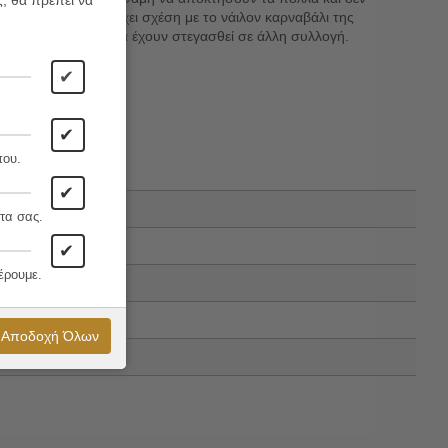
ς, θα πρέπει να
ω (που βέβαια δεν έχει σχέση με το νάιλον καρναβάλι της
την έκδοση, χωρίς να έχουν στεγασθεί σε άλλη συλλογή.
✔
✔
που.
✔
τα σας.
✔
έρουμε.
Αποδοχή Όλων