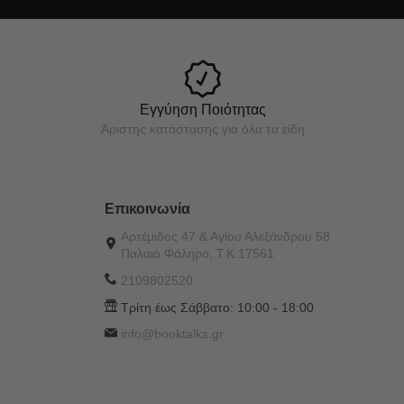
Εγγύηση Ποιότητας
Άριστης κατάστασης για όλα τα είδη
Επικοινωνία
Αρτέμιδος 47 & Αγίου Αλεξάνδρου 58
Παλαιό Φάληρο, Τ.Κ.17561
2109802520
Τρίτη έως Σάββατο:
10:00 - 18:00
info@booktalks.gr