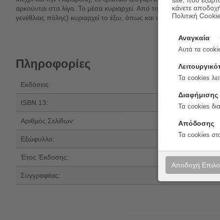
site, που εξαρτ
κάνετε αποδοχ
αρκούνται στα λίγα. Το μέσα κυριαρχεί. Από την Παραβολή αρχίζει 
Πολιτική Cooki
γενέθλιας πόλης) κυριαρχεί το έξω, όπως και στις δύο επόμενες 
Αναγκαία
Αυτά τα cookie
Πληροφορίες
Λειτουργικό
Τα cookies λει
Εκδόσεις:
Φαρφουλάς
Διαφήμισης
ISBN 13:
978-618-5448-1
Τα cookies δι
Αριθμός Σελίδων:
144
Απόδοσης
Τα cookies στ
Εξώφυλλο:
Μαλακό εξώφυλ
Έτος Έκδοσης:
2024
Αποδοχή Επιλ
Συγγραφέας:
Γιώργος Καλοζώ