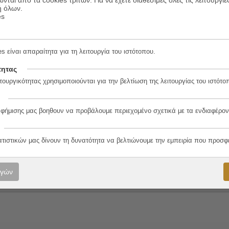
ώνται από τα cookies τρίτων. Για να έχετε διαθέσιμες όλες τις λειτουργίε
ή όλων.
να προβάλλει και το έξω. Οι άλλοι, ο κόσμος, οι αντιθέσεις. Στο Απόκρε
es
συλλογές και στα Έξι μετέωρα ποιήματα (2023), που περιλαμβάνονται σ
s είναι απαραίτητα για τη λειτουργία του ιστότοπου.
τητας
τουργικότητας χρησιμοποιούνται για την βελτίωση της λειτουργίας του ιστότο
9-6
αφήμισης μας βοηθουν να προβάλουμε περιεχομένο σχετικά με τα ενδιαφέρον
ατιστικών μας δίνουν τη δυνατότητα να βελτιώνουμε την εμπειρία που προσφ
λο
ογών
ης