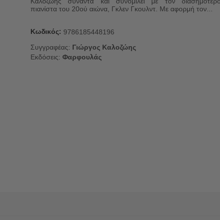
Καλοζώης συναντά και συνομιλεί με τον διασημότερ
πιανίστα του 20ού αιώνα, Γκλεν Γκουλντ. Με αφορμή τον...
Κωδικός:
9786185448196
Συγγραφέας:
Γιώργος Καλοζώης
Εκδόσεις:
Φαρφουλάς