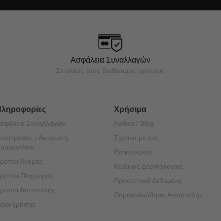
Ασφάλεια Συναλλαγών
Σε όλους τους διαθέσιμος τρόπους
Πληροφορίες
Χρήσιμα
σφάλεια Συναλλαγών
Άρθρα / Blog
πιστροφές - Ακύρωση
Σχετικά με μας
αραγγελίας
Επικοινωνία
ρόποι Αγοράς
Κώδικας Δεοντολογίας
ρόποι Πληρωμής
Προσωπικά Δεδομένα
ρόποι Αποστολής
Παρακολούθηση Αποστολής
ροι χρήσης