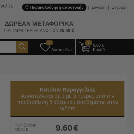
γελίες
Παρακολούθηση αποστολής
Σύνδεση
Εγγραφή
ΔΩΡΕΑΝ ΜΕΤΑΦΟΡΙΚΑ
ΓΙΑ ΠΑΡΑΓΓΕΛΙΕΣ ΑΝΩ ΤΩΝ
25.00
€
0
0
0.00
€
Αγαπημένα
Καλάθι
Κατόπιν Παραγγελίας
Αποστέλλεται σε 1 με 3 ημέρες υπό την
προϋπόθεση διαθέσιμου αποθέματος στον
εκδότη
Τιμή Εκδότη
9.60
€
ς
12.00
€