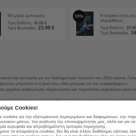
90 μέρες έμπνευση
Η Ιατρική στην επ
10%
αλγορίθµων
Τιμή Εκδότη:
26.65
€
23.98
€
Τιμή Εκδότη:
Τιμή Booktalks:
18.00
16
Τιμή Booktalks:
ναντά και συνομιλεί με τον διασημότερο πιανίστα του 20ού αιώνα, Γκ
νθρώπου μπροστά στη ζωή που «δεν μπορείς να την παρακάμψεις».
ις μεγάλες ανθρώπινες εξερευνήσεις και περιπέτειες εκφράζεται μέσα
ντελώς ανίκανο να τα καταλάβει. Γι’ αυτό και μπορούμε να πούμε πως
κό και εντελώς άκαρδο.
ούμε Cookies!
αναρχικός και σαν σαμάνος, προσπαθώντας, πρώτα από όλα, να θεραπεύ
 cookies για την εξατομίκευση περιεχομένου και διαφημίσεων, την πα
ινωνικών μέσων, την ανάλυση της επισκεψιμότητάς μας, αλλά και για να
 λέξεις να μην βοηθούν πάντα, αλίμονο όμως αν δεν υπήρχαν. Μόνο με 
μία κορυφαία και απροβλημάτιστη εμπειρία περιήγησης.
όνο τα απαραίτητα cookies, δεν θα είναι πλέον διαθέσιμες κάποιες λει
ιητικές του συλλογές. Μαζεμένο στην ύπαρξή του, ανάμεσα σε ανθρώπο