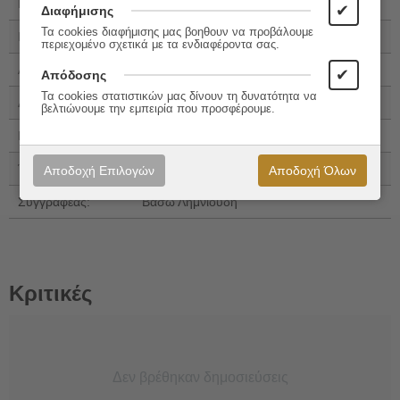
Εκδόσεις:
Εκάτη
✔
Διαφήμισης
Τα cookies διαφήμισης μας βοηθουν να προβάλουμε
ISBN 13:
978-960-408-372-5
περιεχομένο σχετικά με τα ενδιαφέροντα σας.
Αριθμός Σελίδων:
40
✔
Απόδοσης
Τα cookies στατιστικών μας δίνουν τη δυνατότητα να
Διαστάσεις:
21x14
βελτιώνουμε την εμπειρία που προσφέρουμε.
Εξώφυλλο:
Μαλακό εξώφυλλο
Έτος Έκδοσης:
2025
Αποδοχή Επιλογών
Αποδοχή Όλων
Συγγραφέας:
Βάσω Λημνιούδη
Κριτικές
Δεν βρέθηκαν δημοσιεύσεις