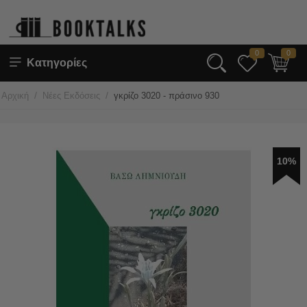
0
0
Κατηγορίες
/
/
Αρχική
Νέες Εκδόσεις
γκρίζο 3020 - πράσινο 930
10%