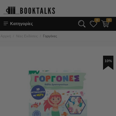
0
0
Κατηγορίες
/
/
Αρχική
Νέες Εκδόσεις
Γοργόνες
10%