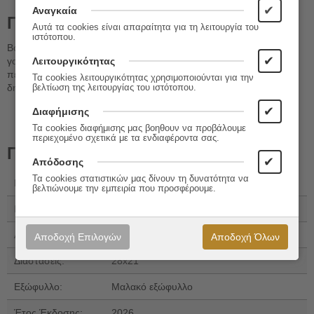
✔
Αναγκαία
Περιγραφή
Αυτά τα cookies είναι απαραίτητα για τη λειτουργία του
ιστότοπου.
Βούτηξε σε έναν μαγικό βυθό γεμάτο παιχνίδια, χρώματα και…
✔
Λειτουργικότητας
γοργόνες! Γνώρισε τις γοργόνες και ζήσε μαζί τους απίθανες
περιπέτειες μέσα από ένα βιβλίο γεμάτο δράση, διασκέδαση και
Τα cookies λειτουργικότητας χρησιμοποιούνται για την
δημιουργικό παιχνίδι.
βελτίωση της λειτουργίας του ιστότοπου.
✔
Διαφήμισης
Τα cookies διαφήμισης μας βοηθουν να προβάλουμε
περιεχομένο σχετικά με τα ενδιαφέροντα σας.
Πληροφορίες
✔
Απόδοσης
Τα cookies στατιστικών μας δίνουν τη δυνατότητα να
Εκδόσεις:
Τζιαμπίρης - Πυραμίδα
βελτιώνουμε την εμπειρία που προσφέρουμε.
ISBN 13:
978-618-237-214-2
Αριθμός Σελίδων:
24
Αποδοχή Επιλογών
Αποδοχή Όλων
Διαστάσεις:
28x21
Εξώφυλλο:
Μαλακό εξώφυλλο
Έτος Έκδοσης:
2026