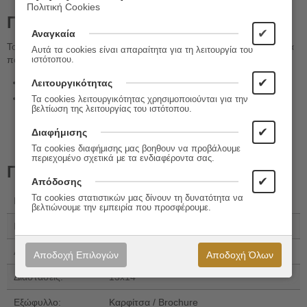
Πολιτική Cookies
Περιγραφή
✔
Αναγκαία
Το όνομά μου είναι Αίσωπος και στον μύθο μου πρωταγωνιστεί μια
Αυτά τα cookies είναι απαραίτητα για τη λειτουργία του
πονηρή αλεπού.
ιστότοπου.
✔
Επιμέλεια κειμένου
: Κωνσταντίνα Γιαννουράκου
Λειτουργικότητας
Εικονογράφηση, Διασκευή
: Σωτήρης Μητρούσης
Τα cookies λειτουργικότητας χρησιμοποιούνται για την
βελτίωση της λειτουργίας του ιστότοπου.
✔
Διαφήμισης
Τα cookies διαφήμισης μας βοηθουν να προβάλουμε
περιεχομένο σχετικά με τα ενδιαφέροντα σας.
Πληροφορίες
✔
Απόδοσης
Τα cookies στατιστικών μας δίνουν τη δυνατότητα να
Εκδόσεις:
Μίνωας
βελτιώνουμε την εμπειρία που προσφέρουμε.
ISBN 13:
978-618-02-5776-2
Αριθμός Σελίδων:
24
Αποδοχή Επιλογών
Αποδοχή Όλων
Διαστάσεις:
13x14
Εξώφυλλο:
Καρφίτσα / Brochure