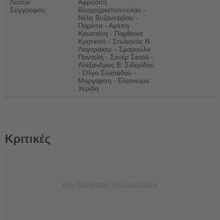
Λοιποί
Αφροδίτη
Συγγραφείς:
Βλαχοχριστοπούλου -
Νέλη Βυζαντιάδου -
Παρίντα - Αγάπη
Κουστένη - Παρθενία
Κρητικού - Στυλιανός Ν.
Λαγαράκης - Σμαρούλα
Παντελή - Σονέρ Σενόλ -
Αλέξανδρος Β. Σιδερίδης
- Όλγα Σωσιάδου -
Μαργαρίτη - Ελεονώρα
Χερίδη
Κριτικές
Δεν βρέθηκαν δημοσιεύσεις