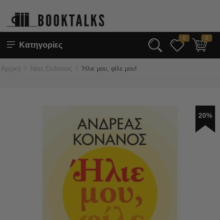
0
0
Κατηγορίες
/
/
Αρχική
Νέες Εκδόσεις
Ήλιε μου, φίλε μου!
20%