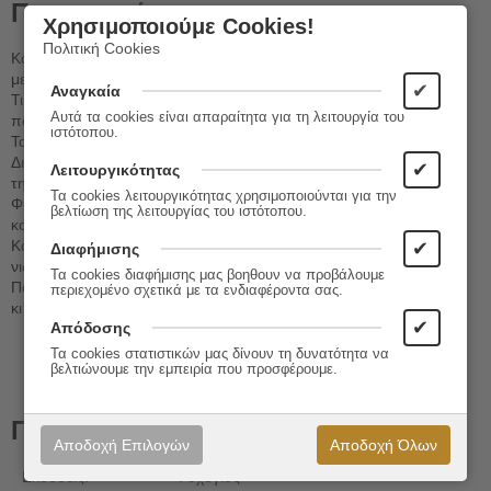
Περιγραφή
Χρησιμοποιούμε Cookies!
Πολιτική Cookies
Κάθεσαι και χαλιέσαι
με τους άλλους.
✔
Αναγκαία
Τι σου είπαν, τι σου έκαναν,
Αυτά τα cookies είναι απαραίτητα για τη λειτουργία του
πώς σε βλέπουν, αν σε θέλουν.
ιστότοπου.
Τα σκέφτεσαι και αρρωσταίνεις.
Διότι ξεχνάς τη δύναμη,
✔
Λειτουργικότητας
την ομορφιά και την αξία σου.
Τα cookies λειτουργικότητας χρησιμοποιούνται για την
Φίλε μου, φίλη μου, αγάπα
βελτίωση της λειτουργίας του ιστότοπου.
και λίγο τον υπέροχο εαυτό σου!
Κάνε τον Ήλιο φίλο σου,
✔
Διαφήμισης
νιώσε το φως σου!
Τα cookies διαφήμισης μας βοηθουν να προβάλουμε
Πάτα στα πόδια σου
περιεχομένο σχετικά με τα ενδιαφέροντα σας.
κι απογειώσου!
✔
Απόδοσης
Τα cookies στατιστικών μας δίνουν τη δυνατότητα να
βελτιώνουμε την εμπειρία που προσφέρουμε.
Πληροφορίες
Αποδοχή Επιλογών
Αποδοχή Όλων
Εκδόσεις:
Ψυχογιός