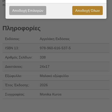
περισσότερη ηρεμία και νόημα.
Αποδοχή Επιλογών
Αποδοχή Όλων
Πληροφορίες
Εκδόσεις:
Αγγελάκη Εκδόσεις
ISBN 13:
978-960-616-537-5
Αριθμός Σελίδων:
338
Διαστάσεις:
24x17
Εξώφυλλο:
Μαλακό εξώφυλλο
Έτος Έκδοσης:
2026
Συγγραφέας:
Monika Kuros