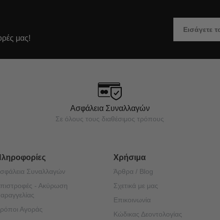
ορές μας!
Ασφάλεια Συναλλαγών
Σε όλους τους διαθέσιμος τρόπους
Πληροφορίες
Χρήσιμα
σφάλεια Συναλλαγών
Άρθρα / Blog
πιστροφές - Ακύρωση
Σχετικά με μας
αραγγελίας
Επικοινωνία
ρόποι Αγοράς
Κώδικας Δεοντολογίας