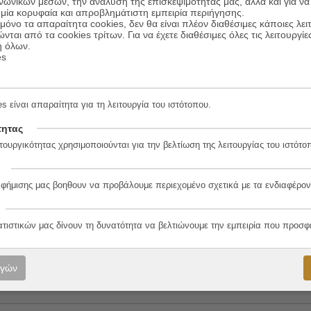
ινωνικών μέσων, την ανάλυση της επισκεψιμότητάς μας, αλλά και για να
μία κορυφαία και απροβλημάτιστη εμπειρία περιήγησης.
όνο τα απαραίτητα cookies, δεν θα είναι πλέον διαθέσιμες κάποιες λει
ώνται από τα cookies τρίτων. Για να έχετε διαθέσιμες όλες τις λειτουργίε
ή όλων.
ικρή ανάσα…
es
s είναι απαραίτητα για τη λειτουργία του ιστότοπου.
τητας
τουργικότητας χρησιμοποιούνται για την βελτίωση της λειτουργίας του ιστότο
αφήμισης μας βοηθουν να προβάλουμε περιεχομένο σχετικά με τα ενδιαφέρον
5-9
ατιστικών μας δίνουν τη δυνατότητα να βελτιώνουμε την εμπειρία που προσφ
λο
ογών