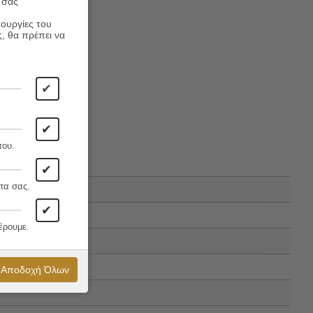
 σας
τουργίες του
ς, θα πρέπει να
✔
✔
που.
✔
τα σας.
✔
έρουμε.
Αποδοχή Όλων