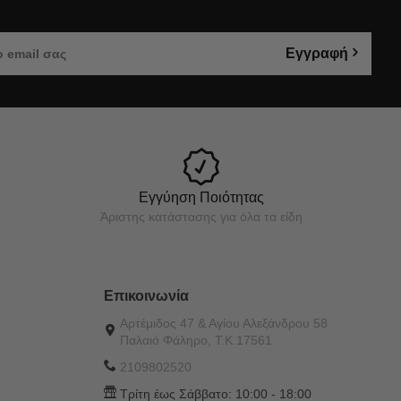
Εγγραφή
Εγγύηση Ποιότητας
Άριστης κατάστασης για όλα τα είδη
Επικοινωνία
Αρτέμιδος 47 & Αγίου Αλεξάνδρου 58
Παλαιό Φάληρο, Τ.Κ.17561
2109802520
Τρίτη έως Σάββατο:
10:00 - 18:00