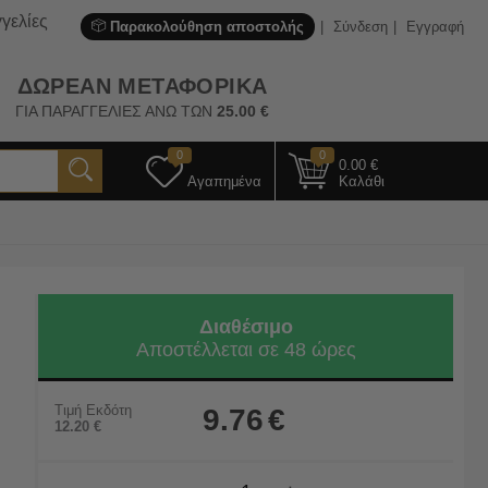
γελίες
Παρακολούθηση αποστολής
Σύνδεση
Εγγραφή
ΔΩΡΕΑΝ ΜΕΤΑΦΟΡΙΚΑ
ΓΙΑ ΠΑΡΑΓΓΕΛΙΕΣ ΑΝΩ ΤΩΝ
25.00
€
0
0
0.00
€
Αγαπημένα
Καλάθι
Διαθέσιμο
Αποστέλλεται σε 48 ώρες
Τιμή Εκδότη
9.76
€
12.20
€