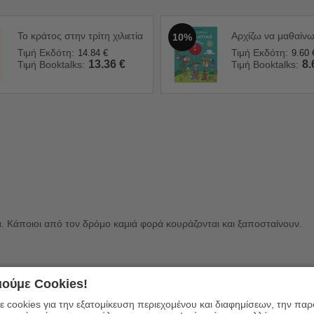
Το κράτος στην τρίτη χιλιετία
Αρχίζω να μαθαίν
10%
Τιμή Εκδότη:
Τιμή Εκδότη:
14.84
€
9.60
13.36
€
8.
Τιμή Booktalks:
Τιμή Booktalks:
. Κάποιοι από τον δρόμο καμιά φορά κουράζονται και ξαποσταίνουν.
ούμε Cookies!
τον σταυρό σου. Να σε βρει το τέλος, το πέρασμα, και τα χέρια σου να 
 cookies για την εξατομίκευση περιεχομένου και διαφημίσεων, την πα