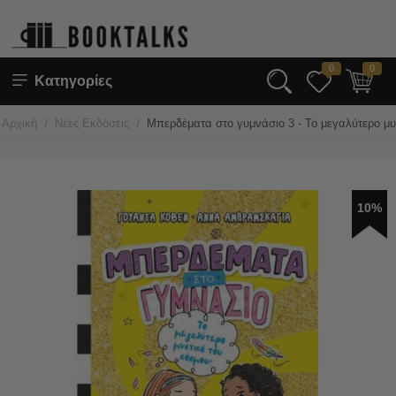
0
0
Κατηγορίες
/
/
Αρχική
Νέες Εκδόσεις
Μπερδέματα στο γυμνάσιο 3 - Το μεγαλύτερο μυ
10%