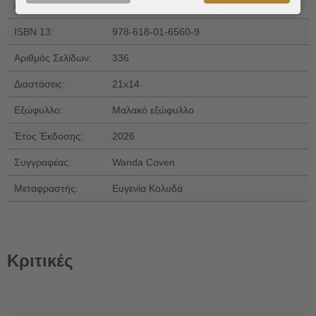
Εκδόσεις:
Ψυχογιός
ISBN 13:
978-618-01-6560-9
Αριθμός Σελίδων:
336
Διαστάσεις:
21x14
Εξώφυλλο:
Μαλακό εξώφυλλο
Έτος Έκδοσης:
2026
Συγγραφέας:
Wanda Coven
Μεταφραστής:
Ευγενία Κολυδά
Κριτικές