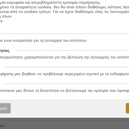
μία κορυφαία και απροβλημάτιστη εμπειρία περιήγησης.
θα σε βυθίσει σε μία γοτθική ιστορία αγάπης τυλιγμένη στην ομίχλ
όνο τα απαραίτητα cookies, δεν θα είναι πλέον διαθέσιμες κάποιες λει
ώνται από τα cookies τρίτων. Για να έχετε διαθέσιμες όλες τις λειτουργίε
ή όλων.
es
s είναι απαραίτητα για τη λειτουργία του ιστότοπου.
τητας
τουργικότητας χρησιμοποιούνται για την βελτίωση της λειτουργίας του ιστότο
4-8
αφήμισης μας βοηθουν να προβάλουμε περιεχομένο σχετικά με τα ενδιαφέρον
ατιστικών μας δίνουν τη δυνατότητα να βελτιώνουμε την εμπειρία που προσφ
λο
ογών
λα