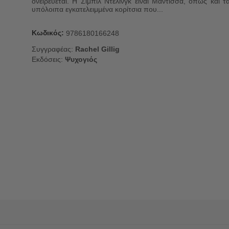
ονειρεύεται. Η Σίμπιλ Ντέλινγκ είναι Μάντισσα, όπως και τ
υπόλοιπα εγκατελειμμένα κορίτσια που...
Κωδικός:
9786180166248
Συγγραφέας:
Rachel Gillig
Εκδόσεις:
Ψυχογιός