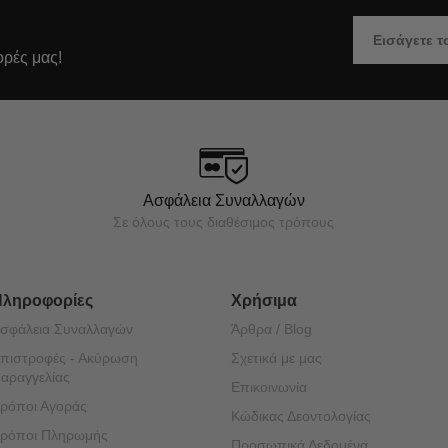
ορές μας!
Ασφάλεια Συναλλαγών
Σε όλους τους διαθέσιμος τρόπους
Πληροφορίες
Χρήσιμα
σφάλεια Συναλλαγών
Άρθρα / Blog
πιστροφές - Ακύρωση
Σχετικά με μας
αραγγελίας
Επικοινωνία
ρόποι Αγοράς
Κώδικας Δεοντολογίας
ρόποι Πληρωμής
Προσωπικά Δεδομένα