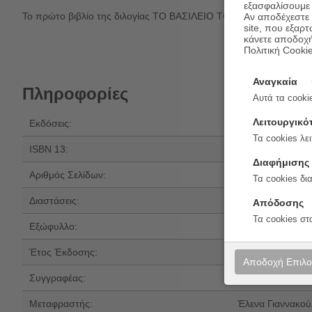
εξασφαλίσουμε 
Το πρώτο βιβλίο της διλογίας ΤΟ ΒΑΣΙΛΕΙΟ ΤΟΥ ΣΤΟΟΥΝΓΟΥΟΤΕΡ 
Αν αποδέχεστε μ
site, που εξαρτ
κάνετε αποδοχ
Πολιτική Cooki
Αναγκαία
Πληροφορίες
Αυτά τα cookie
Λειτουργικό
Εκδόσεις:
Ψυχογιός
Τα cookies λει
ISBN 13:
978-618-01-662
Διαφήμισης
Αριθμός Σελίδων:
512
Τα cookies δι
Διαστάσεις:
21x14
Απόδοσης
Τα cookies στ
Εξώφυλλο:
Μαλακό εξώφυλ
Έτος Έκδοσης:
2026
Αποδοχή Επιλ
Συγγραφέας:
Rachel Gillig
Μεταφραστής:
Έλενα Γιαννακού