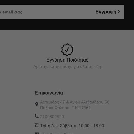
Εγγραφή
Εγγύηση Ποιότητας
Άριστης κατάστασης για όλα τα είδη
Επικοινωνία
Αρτέμιδος 47 & Αγίου Αλεξάνδρου 58
Παλαιό Φάληρο, Τ.Κ.17561
2109802520
Τρίτη έως Σάββατο:
10:00 - 18:00