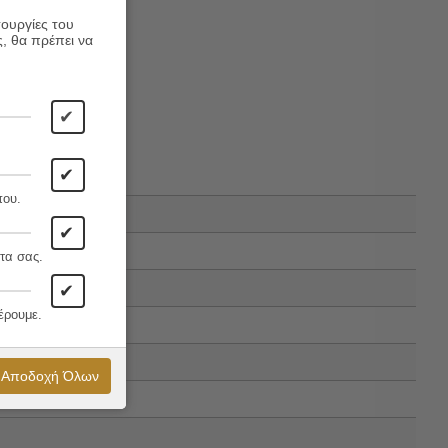
η…
τουργίες του
ς, θα πρέπει να
✔
✔
που.
✔
τα σας.
✔
έρουμε.
Αποδοχή Όλων