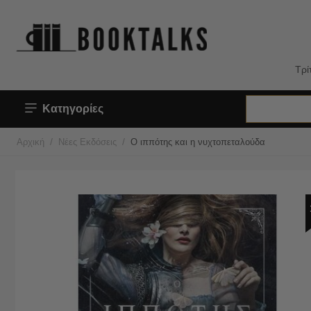
Τρί
Κατηγορίες
/
/
Αρχική
Νέες Εκδόσεις
Ο ιππότης και η νυχτοπεταλούδα