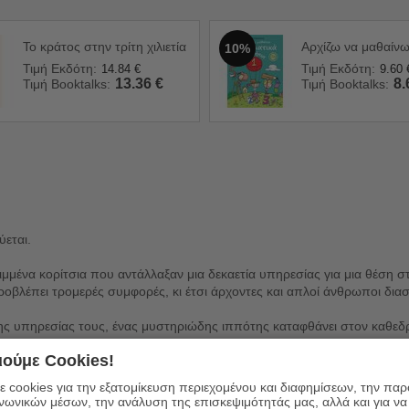
Το κράτος στην τρίτη χιλιετία
Αρχίζω να μαθαίν
10%
Τιμή Εκδότη:
Τιμή Εκδότη:
14.84
€
9.60
13.36
€
8.
Τιμή Booktalks:
Τιμή Booktalks:
ύεται.
ιμμένα κορίτσια που αντάλλαξαν μια δεκαετία υπηρεσίας για μια θέση σ
οβλέπει τρομερές συμφορές, κι έτσι άρχοντες και απλοί άνθρωποι δια
ης υπηρεσίας τους, ένας μυστηριώδης ιππότης καταφθάνει στον καθεδρικ
πιλ. Όταν όμως οι υπόλοιπες Μάντισσες αρχίζουν να εξαφανίζονται, η Σί
ούμε Cookies!
υ είναι γεμάτος κινδύνους. Μόνο οι θεοί κατέχουν τις απαντήσεις που 
 cookies για την εξατομίκευση περιεχομένου και διαφημίσεων, την πα
ορεί να νικήσει έναν θεό.
ινωνικών μέσων, την ανάλυση της επισκεψιμότητάς μας, αλλά και για να