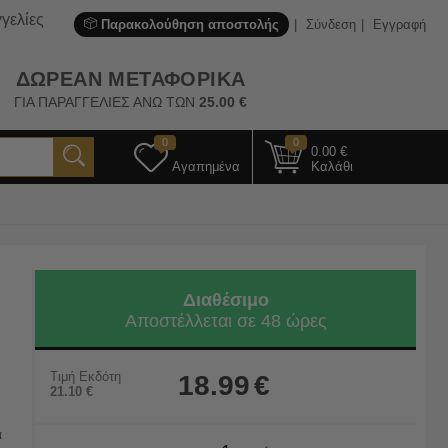
γελίες
Παρακολούθηση αποστολής
Σύνδεση
Εγγραφή
ΔΩΡΕΑΝ ΜΕΤΑΦΟΡΙΚΑ
ΓΙΑ ΠΑΡΑΓΓΕΛΙΕΣ ΑΝΩ ΤΩΝ
25.00
€
0
0
0.00
€
Αγαπημένα
Καλάθι
Διαθέσιμο
Αποστέλλεται σε 48 ώρες
Τιμή Εκδότη
18.99
€
21.10
€
α