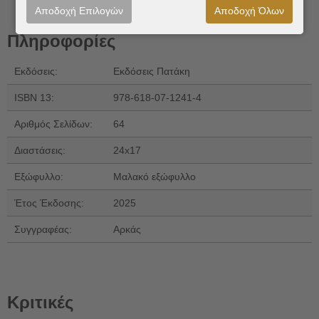
Αποδοχή Επιλογών
Αποδοχή Όλων
Πληροφορίες
Εκδόσεις:
Εκδόσεις Πατάκη
ISBN 13:
978-618-07-1241-4
Αριθμός Σελίδων:
64
Διαστάσεις:
24x17
Εξώφυλλο:
Μαλακό εξώφυλλο
Έτος Έκδοσης:
2025
Συγγραφέας:
Αρκάς
Κριτικές