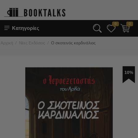
0
0
Κατηγορίες
/
/
Αρχική
Νέες Εκδόσεις
Ο σκοτεινός καρδινάλιος
10%