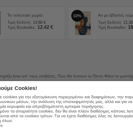
Το τελευταίο χωριό
Αν με έβλεπες τώ
10%
Τιμή Εκδότη:
Τιμή Εκδότη:
13.80
€
21.00
12.42
€
18
Τιμή Booktalks:
Τιμή Booktalks:
τηρίζει έναν απ’ τους επιβάτες; Πώς θα λύσουν οι Πέντε Φίλοι το μυστήρ
ούμε Cookies!
 cookies για την εξατομίκευση περιεχομένου και διαφημίσεων, την πα
ινωνικών μέσων, την ανάλυση της επισκεψιμότητάς μας, αλλά και για να
μία κορυφαία και απροβλημάτιστη εμπειρία περιήγησης.
όνο τα απαραίτητα cookies, δεν θα είναι πλέον διαθέσιμες κάποιες λει
ώνται από τα cookies τρίτων. Για να έχετε διαθέσιμες όλες τις λειτουργίε
ώργος & Κώστας Δαρδανός
ή όλων.
es
8-9