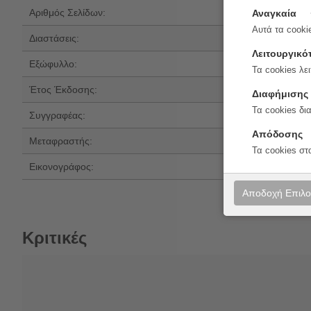
Αριθμός Σελίδων:
80
Αναγκαία
Αυτά τα cookie
Διαστάσεις:
19.7x12.8
Λειτουργικό
Εξώφυλλο:
Μαλακό εξώφυλ
Τα cookies λει
Έτος Έκδοσης:
2026
Διαφήμισης
Τα cookies δι
Συγγραφέας:
Enid Blyton
Απόδοσης
Μεταφραστής:
Άγγελος Γ. Αγγελ
Τα cookies στ
Εικονογράφος:
Jamie Littler
Αποδοχή Επιλ
Κριτικές