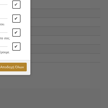
✔
✔
που.
✔
τα σας.
✔
έρουμε.
Αποδοχή Όλων