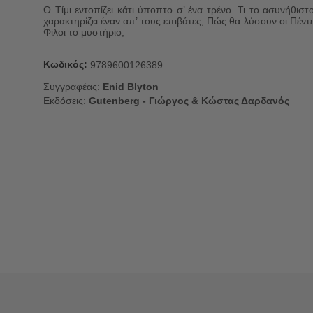
Ο Τίμι εντοπίζει κάτι ύποπτο σ’ ένα τρένο. Τι το ασυνήθιστ
χαρακτηρίζει έναν απ’ τους επιβάτες; Πώς θα λύσουν οι Πέντ
Φίλοι το μυστήριο;
Κωδικός:
9789600126389
Συγγραφέας:
Enid Blyton
Εκδόσεις:
Gutenberg - Γιώργος & Κώστας Δαρδανός