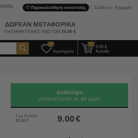
γελίες
Παρακολούθηση αποστολής
Σύνδεση
Εγγραφή
ΔΩΡΕΑΝ ΜΕΤΑΦΟΡΙΚΑ
ΓΙΑ ΠΑΡΑΓΓΕΛΙΕΣ ΑΝΩ ΤΩΝ
25.00
€
0
0
0.00
€
Αγαπημένα
Καλάθι
Διαθέσιμο
Αποστέλλεται σε 48 ώρες
Τιμή Εκδότη
9.00
€
10.00
€