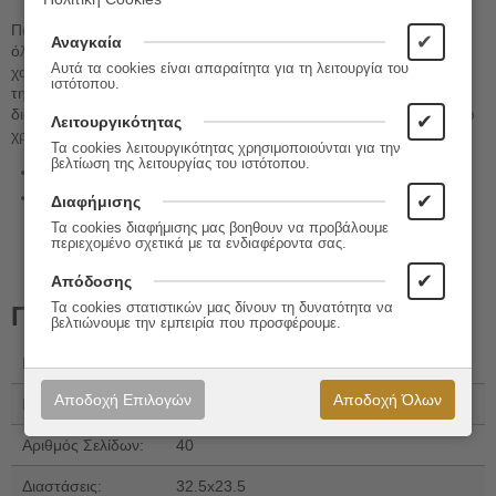
Παιχνίδια στο πάρκο! Το πάρκο είναι ένα καταπληκτικό μέρος για
✔
Αναγκαία
όλους τους κατοίκους της πόλης. Κρύβει απίστευτες ιστορίες και
Αυτά τα cookies είναι απαραίτητα για τη λειτουργία του
χαρούμενες περιπέτειες. Ακολουθήστε τη Λότι και το σκυλάκι της,
ιστότοπου.
την Ντότι, και ελάτε να γνωρίσετε τον κόσμο του πάρκου! Ένα
διασκεδαστικό βιβλίο για να εξερευνήσουν τα παιδιά τις εποχές του
✔
Λειτουργικότητας
χρόνου μέσα από παιχνίδια «ψάχνω – βρίσκω»!
Τα cookies λειτουργικότητας χρησιμοποιούνται για την
βελτίωση της λειτουργίας του ιστότοπου.
Συγγραφέας, Εικονογράφηση
: Magnus Weightman
Επιμέλεια κειμένου
: Λύντη Γαλάτη
✔
Διαφήμισης
Τα cookies διαφήμισης μας βοηθουν να προβάλουμε
περιεχομένο σχετικά με τα ενδιαφέροντα σας.
✔
Απόδοσης
Τα cookies στατιστικών μας δίνουν τη δυνατότητα να
Πληροφορίες
βελτιώνουμε την εμπειρία που προσφέρουμε.
Εκδόσεις:
Διόπτρα
Αποδοχή Επιλογών
Αποδοχή Όλων
ISBN 13:
978-618-10-0127-2
Αριθμός Σελίδων:
40
Διαστάσεις:
32.5x23.5