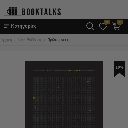
0
0
Κατηγορίες
/
/
Αρχική
Νέες Εκδόσεις
Πρώτος νους
10%