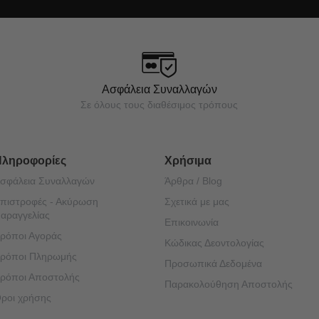
Ασφάλεια Συναλλαγών
Σε όλους τους διαθέσιμος τρόπους
Πληροφορίες
Χρήσιμα
σφάλεια Συναλλαγών
Άρθρα / Blog
πιστροφές - Ακύρωση
Σχετικά με μας
αραγγελίας
Επικοινωνία
ρόποι Αγοράς
Κώδικας Δεοντολογίας
ρόποι Πληρωμής
Προσωπικά Δεδομένα
ρόποι Αποστολής
Παρακολούθηση Αποστολής
ροι χρήσης