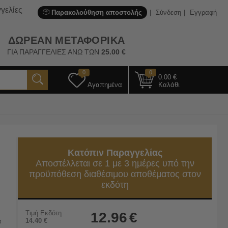
γελίες
Παρακολούθηση αποστολής
Σύνδεση
Εγγραφή
ΔΩΡΕΑΝ ΜΕΤΑΦΟΡΙΚΑ
ΓΙΑ ΠΑΡΑΓΓΕΛΙΕΣ ΑΝΩ ΤΩΝ
25.00
€
0
0
0.00
€
Αγαπημένα
Καλάθι
Κατόπιν Παραγγελίας
Αποστέλλεται σε 1 με 3 ημέρες υπό την
προϋπόθεση διαθέσιμου αποθέματος στον
εκδότη
Τιμή Εκδότη
12.96
€
α
14.40
€