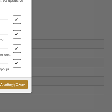
ς, θα πρέπει να
✔
✔
που.
✔
τα σας.
✔
έρουμε.
Αποδοχή Όλων