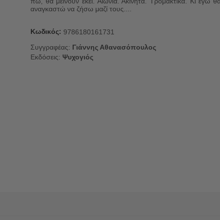
πω, θα μείνουν εκεί. Αιώνια. Ακίνητα. Τρομακτικά. Κι εγώ θ
αναγκαστώ να ζήσω μαζί τους....
Κωδικός:
9786180161731
Συγγραφέας:
Γιάννης Αθανασόπουλος
Εκδόσεις:
Ψυχογιός