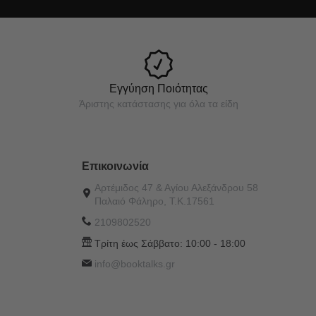
Εγγύηση Ποιότητας
Άριστης κατάστασης για όλα τα είδη
Επικοινωνία
Αρτέμιδος 47 & Αγίου Αλεξάνδρου 58
Παλαιό Φάληρο, Τ.Κ.17561
2109802520
Τρίτη έως Σάββατο:
10:00 - 18:00
info@booktalks.gr