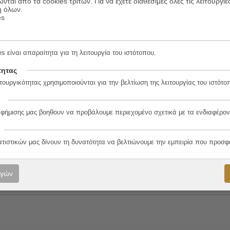
ώνται από τα cookies τρίτων. Για να έχετε διαθέσιμες όλες τις λειτουργίε
ή όλων.
es
s είναι απαραίτητα για τη λειτουργία του ιστότοπου.
τητας
τουργικότητας χρησιμοποιούνται για την βελτίωση της λειτουργίας του ιστότο
3-1
αφήμισης μας βοηθουν να προβάλουμε περιεχομένο σχετικά με τα ενδιαφέρον
ατιστικών μας δίνουν τη δυνατότητα να βελτιώνουμε την εμπειρία που προσφ
λο
ογών
όπουλος