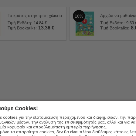
Το κράτος στην τρίτη χιλιετία
Αρχίζω να μαθαίν
10%
Τιμή Εκδότη:
Τιμή Εκδότη:
14.84
€
9.60
13.36
€
8.
Τιμή Booktalks:
Τιμή Booktalks:
το αγκαλιάσεις.
ούμε Cookies!
ι η αλήθεια χωρίς προστασίες. Ένα ταξίδι μέσα στη βία, στο ψέμα, 
 cookies για την εξατομίκευση περιεχομένου και διαφημίσεων, την πα
ινωνικών μέσων, την ανάλυση της επισκεψιμότητάς μας, αλλά και για να
μία κορυφαία και απροβλημάτιστη εμπειρία περιήγησης.
Α ΓΙΑ ΤΗΝ ΨΥΧΗ ΟΛΩΝ ΜΑΣ ΣΤΗ ΜΕΓΑΛΥΤΕΡΗ ΠΡΟΣΩΠΙΚΗ ΤΟΥ ΕΞ
όνο τα απαραίτητα cookies, δεν θα είναι πλέον διαθέσιμες κάποιες λει