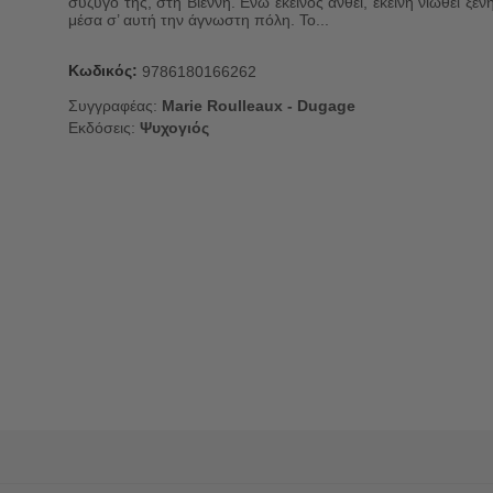
σύζυγό της, στη Βιέννη. Ενώ εκείνος ανθεί, εκείνη νιώθει ξέν
μέσα σ’ αυτή την άγνωστη πόλη. Το...
Κωδικός:
9786180166262
Συγγραφέας:
Marie Roulleaux - Dugage
Εκδόσεις:
Ψυχογιός