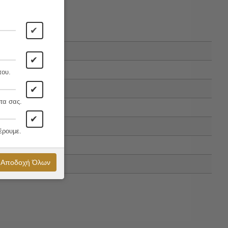
✔
✔
που.
✔
τα σας.
✔
έρουμε.
Αποδοχή Όλων