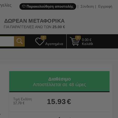
γελίες
Παρακολούθηση αποστολής
Σύνδεση
Εγγραφή
ΔΩΡΕΑΝ ΜΕΤΑΦΟΡΙΚΑ
ΓΙΑ ΠΑΡΑΓΓΕΛΙΕΣ ΑΝΩ ΤΩΝ
25.00
€
0
0
0.00
€
Αγαπημένα
Καλάθι
Διαθέσιμο
Αποστέλλεται σε 48 ώρες
Τιμή Εκδότη
15.93
€
17.70
€
ν