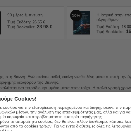
90 μέρες έμπνευση
Η Ιατρική στην επ
10%
αλγορίθµων
Τιμή Εκδότη:
26.65
€
23.98
€
Τιμή Εκδότη:
Τιμή Booktalks:
18.00
16
Τιμή Booktalks:
ς, στη Βιέννη. Ενώ εκείνος ανθεί, εκείνη νιώθει ξένη μέσα σ’ αυτή την
περίφημης λεωφόρου της Βιέννης.
ακαλύπτει ένα τετράδιο κρυμμένο μέσα στον τοίχο. Η παλιά γραφή χρον
ιας εκκεντρικής γειτόνισσας και πρώην τραγουδίστριας οπερέτας, η Ίρις 
ούμε Cookies!
η και στις αντιθέσεις της: τους λαμπερούς χορούς της αριστοκρατίας, 
α αποκαλύπτεται, και οι ψίθυροι του παρελθόντος θα ξυπνήσουν την κα
 cookies για την εξατομίκευση περιεχομένου και διαφημίσεων, την πα
ινωνικών μέσων, την ανάλυση της επισκεψιμότητάς μας, αλλά και για να
μία κορυφαία και απροβλημάτιστη εμπειρία περιήγησης.
όνο τα απαραίτητα cookies, δεν θα είναι πλέον διαθέσιμες κάποιες λει
ώνται από τα cookies τρίτων. Για να έχετε διαθέσιμες όλες τις λειτουργίε
ή όλων.