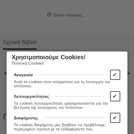
Τρόποι πληρωμής
Σχετικά Βιβλία
Χρησιμοποιούμε Cookies!
Πολιτική Cookies
Αηδόνια του χειμώνα
10%
Το 
1
Τιμή Εκδότη:
10.60
€
✔
Αναγκαία
Τιμ
9.54
€
Τιμή Booktalks:
Τιμ
Αυτά τα cookies είναι απαραίτητα για τη λειτουργία του
ιστότοπου.
✔
Λειτουργικότητας
Τα cookies λειτουργικότητας χρησιμοποιούνται για την
βελτίωση της λειτουργίας του ιστότοπου.
Πληροφορίες
✔
Διαφήμισης
Τα cookies διαφήμισης μας βοηθουν να προβάλουμε
Εκδόσεις:
Πλέθρον
περιεχομένο σχετικά με τα ενδιαφέροντα σας.