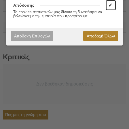
✔
Απόδοσης
ISBN 13:
978-960-348-183-6
Τα cookies στατιστικών μας δίνουν τη δυνατότητα να
βελτιώνουμε την εμπειρία που προσφέρουμε.
Εξώφυλλο:
Μαλακό εξώφυλλο
Έτος Έκδοσης:
2023
Αποδοχή Επιλογών
Αποδοχή Όλων
Κριτικές
Δεν βρέθηκαν δημοσιεύσεις
Πες μας τη γνώμη σου