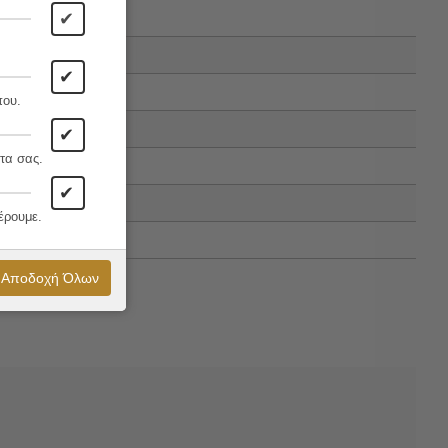
✔
✔
που.
✔
τα σας.
✔
έρουμε.
Αποδοχή Όλων