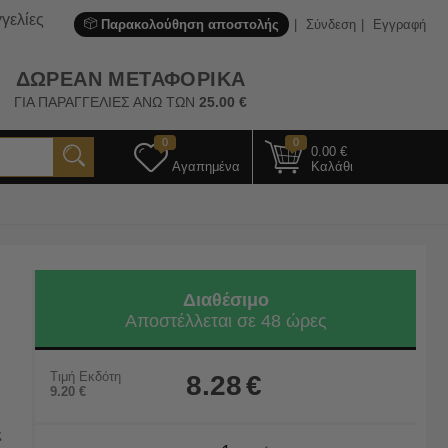
γελίες
Παρακολούθηση αποστολής
Σύνδεση
Εγγραφή
ΔΩΡΕΑΝ ΜΕΤΑΦΟΡΙΚΑ
ΓΙΑ ΠΑΡΑΓΓΕΛΙΕΣ ΑΝΩ ΤΩΝ
25.00
€
0
0
0.00
€
Αγαπημένα
Καλάθι
Διαθέσιμο
Αποστέλλεται σε 48 ώρες
Τιμή Εκδότη
8.28
€
9.20
€
ς