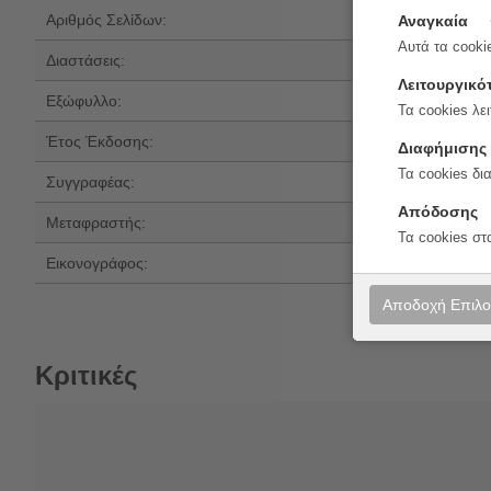
Αριθμός Σελίδων:
64
Αναγκαία
Αυτά τα cookie
Διαστάσεις:
24x18.8
Λειτουργικό
Εξώφυλλο:
Μαλακό εξώφυλ
Τα cookies λει
Έτος Έκδοσης:
2026
Διαφήμισης
Τα cookies δι
Συγγραφέας:
James Maclaine
Απόδοσης
Μεταφραστής:
Αγγελική Β., με
Τα cookies στ
Εικονογράφος:
Malgorzata Detn
Αποδοχή Επιλ
Κριτικές