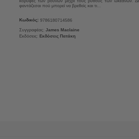
κορυφές των βουνών μέχρι τους βυθούς των ωκεανών. Δ
φαντάζεσαι πού μπορεί να βρεθείς και τι...
Κωδικός:
9786180714586
Συγγραφέας:
James Maclaine
Εκδόσεις:
Εκδόσεις Πατάκη