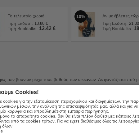
Το τελευταίο χωριό
Αν με έβλεπες τώ
10%
Τιμή Εκδότη:
Τιμή Εκδότη:
13.80
€
21.00
12.42
€
18
Τιμή Booktalks:
Τιμή Booktalks:
υφές των βουνών μέχρι τους βυθούς των ωκεανών. Δε φαντάζεσαι πού μπ
ούμε Cookies!
 cookies για την εξατομίκευση περιεχομένου και διαφημίσεων, την πα
ινωνικών μέσων, την ανάλυση της επισκεψιμότητάς μας, αλλά και για να
μία κορυφαία και απροβλημάτιστη εμπειρία περιήγησης.
όνο τα απαραίτητα cookies, δεν θα είναι πλέον διαθέσιμες κάποιες λει
ώνται από τα cookies τρίτων. Για να έχετε διαθέσιμες όλες τις λειτουργίε
η
ή όλων.
es
8-6