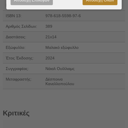
Αποδοχή Επιλογών
Αποδοχή Όλων
Εκδόσεις:
Δώμα
ISBN 13:
978-618-5598-97-6
Αριθμός Σελίδων:
389
Διαστάσεις:
21x14
Εξώφυλλο:
Μαλακό εξώφυλλο
Έτος Έκδοσης:
2024
Συγγραφέας:
Νάιαλ Ουίλλιαμς
Μεταφραστής:
Δέσποινα
Κανελλοπούλου
Κριτικές