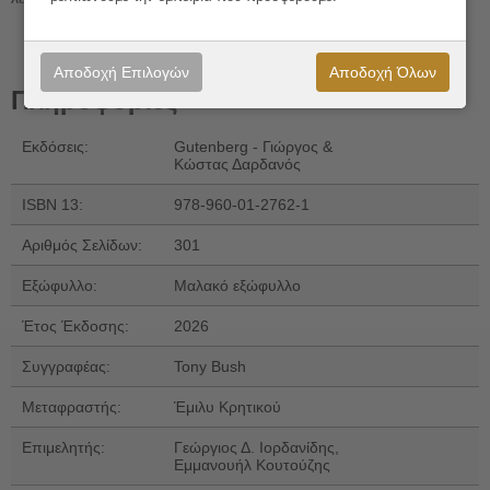
Αποδοχή Επιλογών
Αποδοχή Όλων
Πληροφορίες
Εκδόσεις:
Gutenberg - Γιώργος &
Κώστας Δαρδανός
ISBN 13:
978-960-01-2762-1
Αριθμός Σελίδων:
301
Εξώφυλλο:
Μαλακό εξώφυλλο
Έτος Έκδοσης:
2026
Συγγραφέας:
Tony Bush
Μεταφραστής:
Έμιλυ Κρητικού
Επιμελητής:
Γεώργιος Δ. Ιορδανίδης,
Εμμανουήλ Κουτούζης