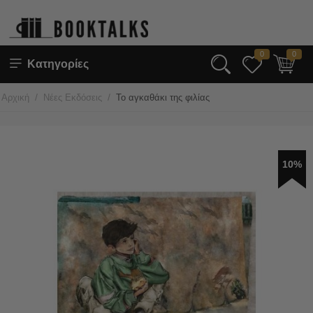
0
0
Κατηγορίες
/
/
Αρχική
Νέες Εκδόσεις
Το αγκαθάκι της φιλίας
10%