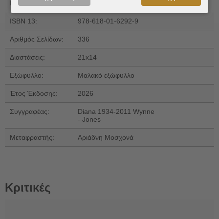
Εκδόσεις:
Ψυχογιός
ISBN 13:
978-618-01-6292-9
Αριθμός Σελίδων:
336
Διαστάσεις:
21x14
Εξώφυλλο:
Μαλακό εξώφυλλο
Έτος Έκδοσης:
2026
Συγγραφέας:
Diana 1934-2011 Wynne
- Jones
Μεταφραστής:
Αριάδνη Μοσχονά
Κριτικές