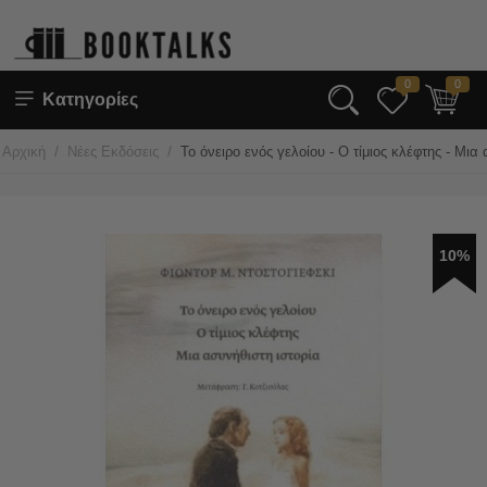
0
0
Κατηγορίες
/
/
Αρχική
Νέες Εκδόσεις
Το όνειρο ενός γελοίου - Ο τίμιος κλέφτης - Μια
10%