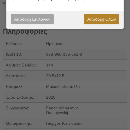
οδηγούν σε ξεκαρδιστικές καταστάσεις.
Αποδοχή Επιλογών
Αποδοχή Όλων
Πληροφορίες
Εκδόσεις:
Ηριδανός
ISBN 13:
978-960-335-561-8
Αριθμός Σελίδων:
144
Διαστάσεις:
20.5x12.5
Εξώφυλλο:
Μαλακό εξώφυλλο
Έτος Έκδοσης:
2025
Συγγραφέας:
Fedor Michajlovic
Dostojevskij
Μεταφραστής:
Γιώργος Κοτζιούλας