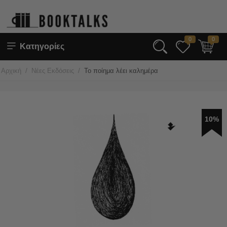
0
0
Κατηγορίες
/
/
Αρχική
Νέες Εκδόσεις
Το ποίημα λέει καλημέρα
10%