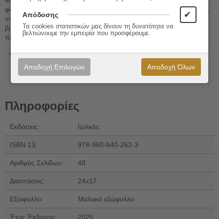
φωτογράφος τέχνης, δεν είχε ποτέ έως τώρα εκτεθεί ως ζωγράφος,
✔
Απόδοσης
οπότε με το έργο αυτό, που την κυκλοφορία του ανέλαβαν οι
Τα cookies στατιστικών μας δίνουν τη δυνατότητα να
βραβευμένες και ιστορικές εκδόσεις Ιωλκός, έχουμε και μια
βελτιώνουμε την εμπειρία που προσφέρουμε.
πρωτιά!».
Σχεδιαστής
: Κωνσταντίνος Ι. Κορίδης
Αποδοχή Επιλογών
Αποδοχή Όλων
Πληροφορίες
Εκδόσεις:
Ιωλκός
ISBN 13:
978-960-640-262-3
Αριθμός Σελίδων:
48
Διαστάσεις:
24x17
Εξώφυλλο:
Μαλακό εξώφυλλο
Έτος Έκδοσης:
2025