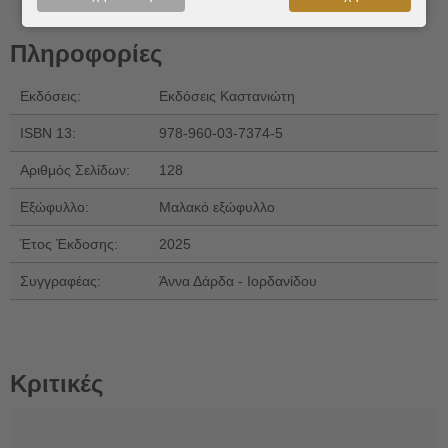
Πληροφορίες
Εκδόσεις:
Εκδόσεις Καστανιώτη
ISBN 13:
978-960-03-7374-5
Αριθμός Σελίδων:
128
Εξώφυλλο:
Μαλακό εξώφυλλο
Έτος Έκδοσης:
2025
Συγγραφέας:
Άννα Δάρδα - Ιορδανίδου
Κριτικές