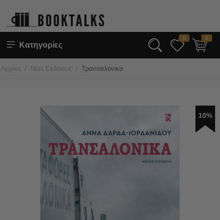
0
0
Κατηγορίες
/
/
Αρχική
Νέες Εκδόσεις
Τρανσαλόνικα
10%