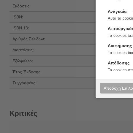
Εκδόσεις:
Κάπα Εκδοτική
Αναγκαία
ISBN:
618-5191-45-8
Αυτά τα cookie
ISBN 13:
978-618-5191-4
Λειτουργικό
Τα cookies λει
Αριθμός Σελίδων:
144
Διαφήμισης
Διαστάσεις:
21x17
Τα cookies δι
Εξώφυλλο:
Μαλακό εξώφυλ
Απόδοσης
Τα cookies στ
Έτος Έκδοσης:
2016
Συγγραφέας:
Βασίλης Κατσικ
Αποδοχή Επιλ
Κριτικές