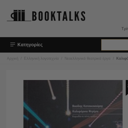
Τρί
Κατηγορίες
/
/
/
Αρχική
Ελληνική λογοτεχνία
Νεοελληνικά θεατρικά έργα
Καλιφό