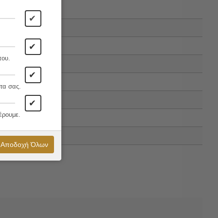
✔
✔
που.
✔
τα σας.
✔
έρουμε.
Αποδοχή Όλων