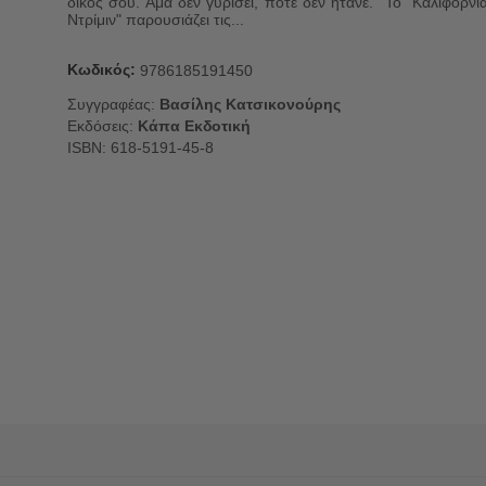
δικός σου. Άμα δεν γυρίσει, ποτέ δεν ήτανε. "Το "Καλιφόρνι
Ντρίμιν" παρουσιάζει τις...
Κωδικός:
9786185191450
Συγγραφέας:
Βασίλης Κατσικονούρης
Εκδόσεις:
Κάπα Εκδοτική
ISBN: 618-5191-45-8