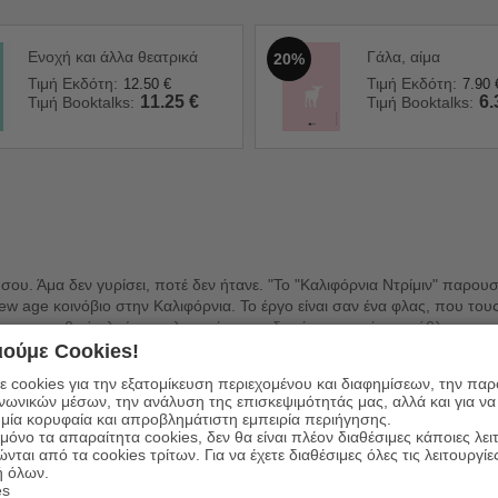
Ενοχή και άλλα θεατρικά
Γάλα, αίμα
20%
Τιμή Εκδότη:
Τιμή Εκδότη:
12.50
€
7.90
11.25
€
6.
Τιμή Booktalks:
Τιμή Booktalks:
ς σου. Άμα δεν γυρίσει, ποτέ δεν ήτανε. "Το "Καλιφόρνια Ντρίμιν" παρου
w age κοινόβιο στην Καλιφόρνια. Το έργο είναι σαν ένα φλας, που το
μια μετεφηβική ηλικία, απελπισμένα· και δεν έχουν κανένα πρόβλημα να
 σαν εμφανίσουμε χη φωτογραφία, αυτά δε θα είναι εκεί. Βλέπουμε μόνο
ούμε Cookies!
α ήταν ένα πρώτο και τελευταίο λαμπύρισμα που άφησαν πίσω τους". 
 cookies για την εξατομίκευση περιεχομένου και διαφημίσεων, την πα
ινωνικών μέσων, την ανάλυση της επισκεψιμότητάς μας, αλλά και για να
μία κορυφαία και απροβλημάτιστη εμπειρία περιήγησης.
όνο τα απαραίτητα cookies, δεν θα είναι πλέον διαθέσιμες κάποιες λει
ώνται από τα cookies τρίτων. Για να έχετε διαθέσιμες όλες τις λειτουργίε
ή όλων.
es