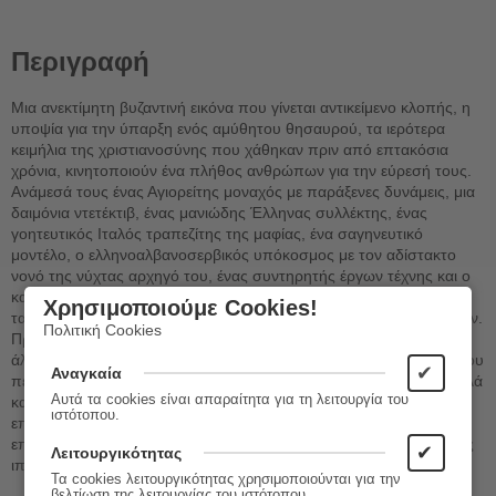
Περιγραφή
Μια ανεκτίμητη βυζαντινή εικόνα που γίνεται αντικείμενο κλοπής, η
υποψία για την ύπαρξη ενός αμύθητου θησαυρού, τα ιερότερα
κειμήλια της χριστιανοσύνης που χάθηκαν πριν από επτακόσια
χρόνια, κινητοποιούν ένα πλήθος ανθρώπων για την εύρεσή τους.
Ανάμεσά τους ένας Αγιορείτης μοναχός με παράξενες δυνάμεις, μια
δαιμόνια ντετέκτιβ, ένας μανιώδης Έλληνας συλλέκτης, ένας
γοητευτικός Ιταλός τραπεζίτης της μαφίας, ένα σαγηνευτικό
μοντέλο, ο ελληνοαλβανοσερβικός υπόκοσμος με τον αδίστακτο
νονό της νύχτας αρχηγό του, ένας συντηρητής έργων τέχνης και ο
καλύτερος αστυνόμος της ΕΛΑΣ αναμετρούνται σε ευφυΐα και
Χρησιμοποιούμε Cookies!
ταχύτητα ώστε να φτάσουν πρώτοι στην ανακάλυψη των κειμηλίων.
Πολιτική Cookies
Πρέπει όμως να πολεμήσουν όλοι εναντίον όλων, να λύσουν
άλυτους γρίφους, να εισχωρήσουν στο μυαλό ενός αγιογράφου που
✔
Αναγκαία
πέθανε πριν από επτά αιώνες, να ερωτευτούν, να κυνηγήσουν αλλά
Αυτά τα cookies είναι απαραίτητα για τη λειτουργία του
και να κυνηγηθούν, να ταξιδέψουν στα άδυτα της βυζαντινής
ιστότοπου.
εποχής, τότε που η ιστορία γραφόταν από μοναχούς, Ισπανούς
επιδρομείς, ληστές και Τούρκους πειρατές, Βενετούς και Φράγκους
✔
Λειτουργικότητας
ιππότες.
Τα cookies λειτουργικότητας χρησιμοποιούνται για την
βελτίωση της λειτουργίας του ιστότοπου.