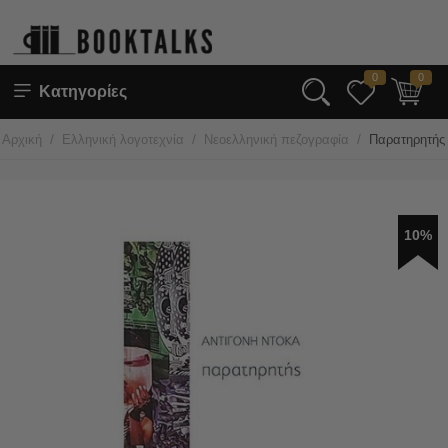
0
0
Κατηγορίες
/
/
/
Αρχική
Ελληνική λογοτεχνία
Νεοελληνική πεζογραφία
Παρατηρητής
10%