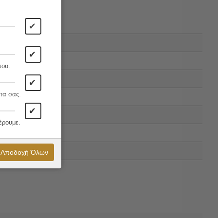
✔
✔
που.
✔
τα σας.
✔
έρουμε.
Αποδοχή Όλων