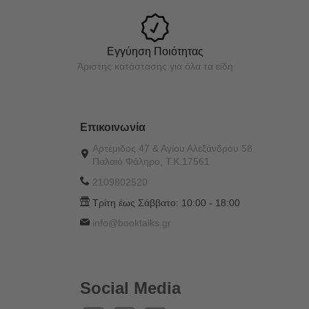
Εγγύηση Ποιότητας
Άριστης κατάστασης για όλα τα είδη
Επικοινωνία
Αρτέμιδος 47 & Αγίου Αλεξάνδρου 58
Παλαιό Φάληρο, Τ.Κ.17561
2109802520
Τρίτη έως Σάββατο:
10:00 - 18:00
info@booktalks.gr
Social Media