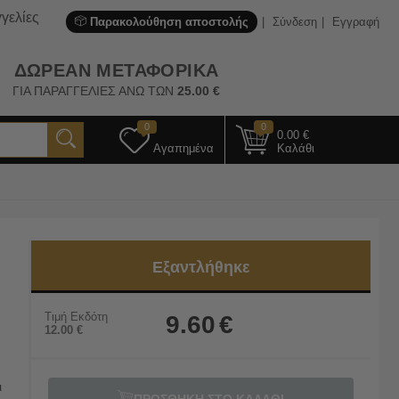
γελίες
Παρακολούθηση αποστολής
Σύνδεση
Εγγραφή
ΔΩΡΕΑΝ ΜΕΤΑΦΟΡΙΚΑ
ΓΙΑ ΠΑΡΑΓΓΕΛΙΕΣ ΑΝΩ ΤΩΝ
25.00
€
0
0
0.00
€
Αγαπημένα
Καλάθι
Εξαντλήθηκε
Τιμή Εκδότη
9.60
€
12.00
€
ι