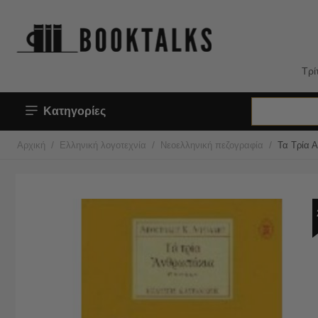
Τρί
Κατηγορίες
/
/
/
Αρχική
Ελληνική λογοτεχνία
Νεοελληνική πεζογραφία
Τα Τρία 