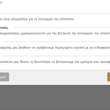
es
νιώτη
s είναι απαραίτητα για τη λειτουργία του ιστότοπου.
τητας
4-4
τουργικότητας χρησιμοποιούνται για την βελτίωση της λειτουργίας του ιστότο
αφήμισης μας βοηθουν να προβάλουμε περιεχομένο σχετικά με τα ενδιαφέρον
λο
ατιστικών μας δίνουν τη δυνατότητα να βελτιώνουμε την εμπειρία που προσφ
ξιάδης
ογών