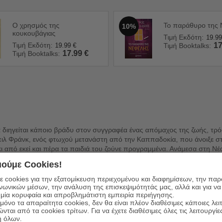
Ο χρησμός της
Το παράθυρο της 
10%
κουκουβάγιας
Τιμή Εκδότη:
19.99
Τιμή Εκδότη:
17
19.99
€
Τιμή Booktalks:
17.99
€
Τιμή Booktalks:
ι να διηγείται κάποιο βράδυ στον συγγραφέα ένας απόμαχος της ζωής, τρ
πιλ Φράνκ, ενός φτωχού μετανάστη από την Καππαδοκία, που άνοιξε σ
 από εκεί και πέρα τα παιδιά του ζούνε προγραμμένα. Ανάμεσα στη Νέα
συγγραφέας πιέζει τον γέρο αφηγητή για στοιχεία, για να εμπλουτίσει τ
ούμε Cookies!
τός από τα τρία Ανθρωπάκια και τον Ντον Τόνιο Λούπο, τον περιβόητο
 cookies για την εξατομίκευση περιεχομένου και διαφημίσεων, την πα
ινωνικών μέσων, την ανάλυση της επισκεψιμότητάς μας, αλλά και για να
μία κορυφαία και απροβλημάτιστη εμπειρία περιήγησης.
όνο τα απαραίτητα cookies, δεν θα είναι πλέον διαθέσιμες κάποιες λει
ώνται από τα cookies τρίτων. Για να έχετε διαθέσιμες όλες τις λειτουργίε
ή όλων.