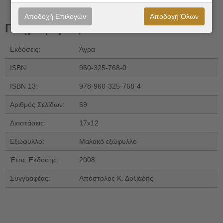
Αποδοχή Επιλογών
Αποδοχή Όλων
Πληροφορίες
Εκδόσεις:
Άγρα
ISBN:
960-325-768-0
ISBN 13:
978-960-325-768-4
Αριθμός Σελίδων:
59
Διαστάσεις:
17x12
Εξώφυλλο:
Μαλακό εξώφυλλο
Έτος Έκδοσης:
2008
Συγγραφέας:
Απόστολος Κ. Δοξιάδης