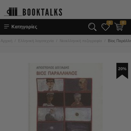
0
0
Κατηγορίες
/
/
/
Αρχική
Ελληνική λογοτεχνία
Νεοελληνική πεζογραφία
Βίος Παράλλ
20%