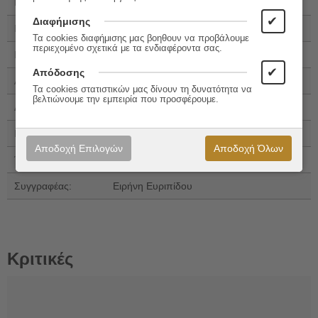
Εκδόσεις:
Αίολος
✔
Διαφήμισης
ISBN:
960-521-233-1
Τα cookies διαφήμισης μας βοηθουν να προβάλουμε
περιεχομένο σχετικά με τα ενδιαφέροντα σας.
ISBN 13:
978-960-521-233-9
✔
Απόδοσης
Αριθμός Σελίδων:
64
Τα cookies στατιστικών μας δίνουν τη δυνατότητα να
βελτιώνουμε την εμπειρία που προσφέρουμε.
Διαστάσεις:
23x17
Εξώφυλλο:
Μαλακό εξώφυλλο
Αποδοχή Επιλογών
Αποδοχή Όλων
Έτος Έκδοσης:
2011
Συγγραφέας:
Ειρήνη Ευριπίδου
Κριτικές