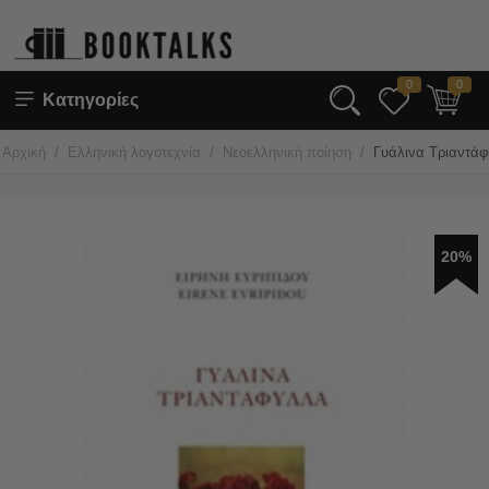
0
0
Κατηγορίες
/
/
/
Αρχική
Ελληνική λογοτεχνία
Νεοελληνική ποίηση
Γυάλινα Τριαντά
20%