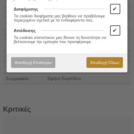
Εκδόσεις:
Αίολος
✔
Διαφήμισης
ISBN:
960-521-255-2
Τα cookies διαφήμισης μας βοηθουν να προβάλουμε
περιεχομένο σχετικά με τα ενδιαφέροντα σας.
ISBN 13:
978-960-521-255-1
✔
Απόδοσης
Αριθμός Σελίδων:
116
Τα cookies στατιστικών μας δίνουν τη δυνατότητα να
βελτιώνουμε την εμπειρία που προσφέρουμε.
Διαστάσεις:
23x17
Εξώφυλλο:
Μαλακό εξώφυλλο
Αποδοχή Επιλογών
Αποδοχή Όλων
Έτος Έκδοσης:
2016
Συγγραφέας:
Ειρήνη Ευριπίδου
Κριτικές