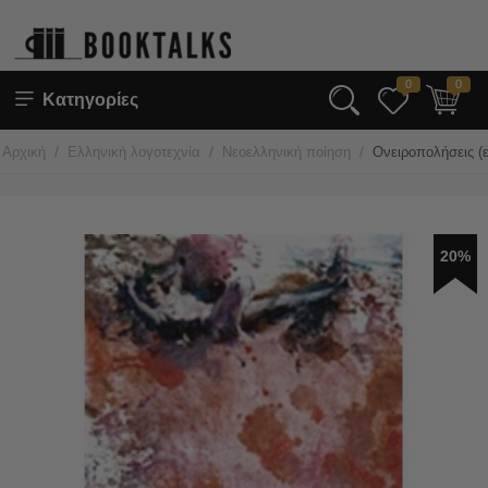
0
0
Κατηγορίες
/
/
/
Αρχική
Ελληνική λογοτεχνία
Νεοελληνική ποίηση
Ονειροπολήσεις (
20%