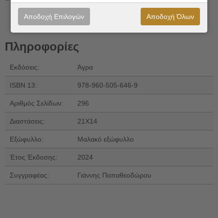
Αποδοχή Επιλογών
Αποδοχή Όλων
Πληροφορίες
Εκδόσεις:
Άγρα
ISBN 13:
978-960-505-646-9
Αριθμός Σελίδων:
296
Διαστάσεις:
21Χ14
Εξώφυλλο:
Μαλακό εξώφυλλο
Έτος Έκδοσης:
2024
Συγγραφέας:
Γιάννης Παπαθεοδώρου