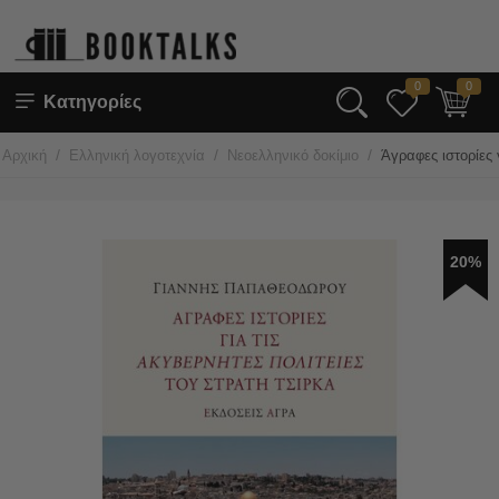
0
0
Κατηγορίες
/
/
/
Αρχική
Ελληνική λογοτεχνία
Νεοελληνικό δοκίμιο
Άγραφες ιστορίες 
20%