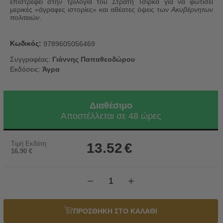
επιστρέφει στην τριλογία του Στρατή Τσίρκα για να φωτίσει
μερικές «άγραφες ιστορίες» και αθέατες όψεις των
Ακυβέρνητων
πολιτειών
.
Κωδικός:
9789605056469
Συγγραφέας:
Γιάννης Παπαθεοδώρου
Εκδόσεις:
Άγρα
Διαθέσιμο
Αποστέλλεται σε 48 ώρες
Τιμή Εκδότη
13.52
€
16.90
€
−
+
ΠΡΟΣΘΗΚΗ ΣΤΟ ΚΑΛΑΘΙ