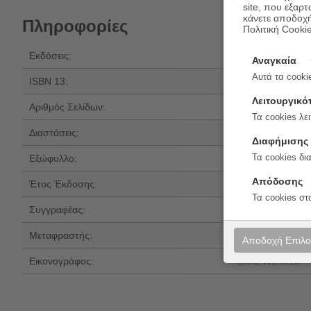
site, που εξαρτ
κάνετε αποδοχ
Πληροφορίες
Πολιτική Cooki
Εκδόσεις:
Εκδόσεις Παπα
Αναγκαία
Αυτά τα cookie
ISBN 13:
978-960-484-84
Λειτουργικό
Αριθμός Σελίδων:
112
Τα cookies λει
Διαστάσεις:
37x27
Διαφήμισης
Τα cookies δι
Εξώφυλλο:
Σκληρό εξώφυλλ
Απόδοσης
Έτος Έκδοσης:
2023
Τα cookies στ
Συγγραφέας:
Lily Murray
Μεταφραστής:
Βαγγέλης Πρατικ
Αποδοχή Επιλ
Εικονογράφος:
Chris Wormell