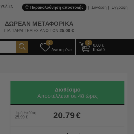
γελίες
Παρακολούθηση αποστολής
Σύνδεση
Εγγραφή
ΔΩΡΕΑΝ ΜΕΤΑΦΟΡΙΚΑ
ΓΙΑ ΠΑΡΑΓΓΕΛΙΕΣ ΑΝΩ ΤΩΝ
25.00
€
0
0
0.00
€
Αγαπημένα
Καλάθι
Διαθέσιμο
Αποστέλλεται σε 48 ώρες
Τιμή Εκδότη
20.79
€
25.99
€