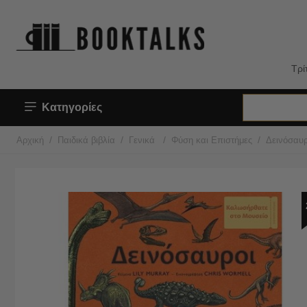
Τρί
Κατηγορίες
/
/
/
/
Αρχική
Παιδικά βιβλία
Γενικά
Φύση και Επιστήμες
Δεινόσαυρο