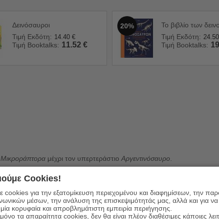
Δεινόσαυροι
Το βιβλίο των δει
20%
Τιμή Εκδότη:
Τιμή Εκδότη:
14.40
€
24.50
11.52
€
19
Τιμή Booktalks:
Τιμή Booktalks:
ι
Μικροράπτορα
μέχρι τον υπερτεράστιο
Αργεντινόσαυρο
.
 και άλλοι φολίδες;
ούμε Cookies!
υ το μεγαλείο.
 cookies για την εξατομίκευση περιεχομένου και διαφημίσεων, την πα
ινωνικών μέσων, την ανάλυση της επισκεψιμότητάς μας, αλλά και για να
μία κορυφαία και απροβλημάτιστη εμπειρία περιήγησης.
όνο τα απαραίτητα cookies, δεν θα είναι πλέον διαθέσιμες κάποιες λει