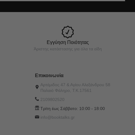
Εγγύηση Ποιότητας
Άριστης κατάστασης για όλα τα είδη
Επικοινωνία
Αρτέμιδος 47 & Αγίου Αλεξάνδρου 58
Παλαιό Φάληρο, Τ.Κ.17561
2109802520
Τρίτη έως Σάββατο:
10:00 - 18:00
info@booktalks.gr