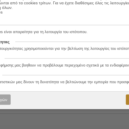
ώνται από τα cookies τρίτων. Για να έχετε διαθέσιμες όλες τις λειτουργίε
ή όλων.
es
δόπουλος
s είναι απαραίτητα για τη λειτουργία του ιστότοπου.
8-5
τητας
τουργικότητας χρησιμοποιούνται για την βελτίωση της λειτουργίας του ιστότο
αφήμισης μας βοηθουν να προβάλουμε περιεχομένο σχετικά με τα ενδιαφέρον
ο
ατιστικών μας δίνουν τη δυνατότητα να βελτιώνουμε την εμπειρία που προσφ
άκης
ογών