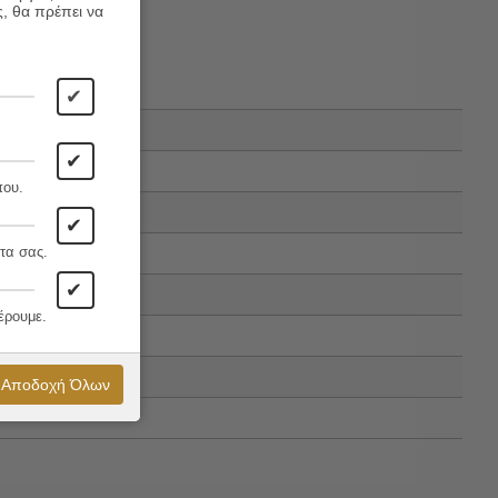
ς, θα πρέπει να
✔
✔
που.
✔
τα σας.
✔
έρουμε.
Αποδοχή Όλων