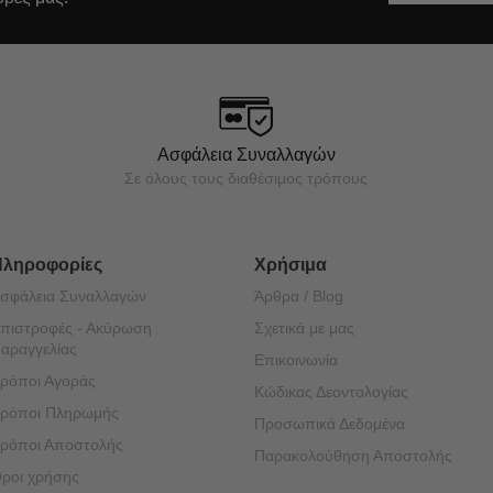
Ασφάλεια Συναλλαγών
Σε όλους τους διαθέσιμος τρόπους
Πληροφορίες
Χρήσιμα
σφάλεια Συναλλαγών
Άρθρα / Blog
πιστροφές - Ακύρωση
Σχετικά με μας
αραγγελίας
Επικοινωνία
ρόποι Αγοράς
Κώδικας Δεοντολογίας
ρόποι Πληρωμής
Προσωπικά Δεδομένα
ρόποι Αποστολής
Παρακολούθηση Αποστολής
ροι χρήσης