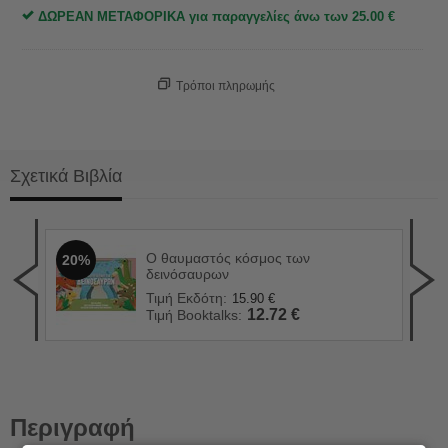
ΔΩΡΕΑΝ ΜΕΤΑΦΟΡΙΚΑ για παραγγελίες άνω των
25.00
€
Τρόποι πληρωμής
Σχετικά Βιβλία
Ο θαυμαστός κόσμος των
20%
Δει
2
δεινόσαυρων
Τιμ
Τιμή Εκδότη:
15.90
€
Τιμ
12.72
€
Τιμή Booktalks:
Περιγραφή