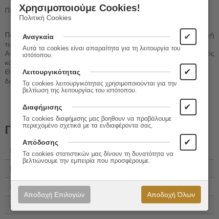
Χρησιμοποιούμε Cookies!
ΠΩΣ ΖΟΥΣΑΝ;
Πολιτική Cookies
Παρατηρήστε τις αναδιπλούμενες εικόνες και εξερευνήστε την εποχή
✔
Αναγκαία
των δεινόσαυρων μέσα από τα παράθυρα γνώσης.
Αυτά τα cookies είναι απαραίτητα για τη λειτουργία του
Ανασηκώστε τις έγχρωμες διαφάνειες και δείτε πώς ήταν ο τριασικός
ιστότοπου.
κόσμος.
✔
Θα γνωρίσετε γιγάντια θαλάσσια ερπετά, πελώρια σαυρόποδα και
Λειτουργικότητας
δεινόσαυρους με πανοπλίες!
Τα cookies λειτουργικότητας χρησιμοποιούνται για την
βελτίωση της λειτουργίας του ιστότοπου.
✔
Διαφήμισης
Τα cookies διαφήμισης μας βοηθουν να προβάλουμε
περιεχομένο σχετικά με τα ενδιαφέροντα σας.
Πληροφορίες
✔
Απόδοσης
Εκδόσεις:
Διόπτρα
Τα cookies στατιστικών μας δίνουν τη δυνατότητα να
βελτιώνουμε την εμπειρία που προσφέρουμε.
ISBN:
960-653-102-6
ISBN 13:
978-960-653-102-6
Αποδοχή Επιλογών
Αποδοχή Όλων
Αριθμός Σελίδων:
48