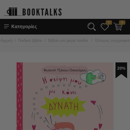
0
0
Κατηγορίες
/
/
/
Αρχική
Παιδικά βιβλία
Βιβλία για μικρά παιδιά
Έλληνες συγγραφεί
20%