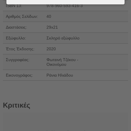
ISBN 13:
978-960-593-416-3
Αριθμός Σελίδων:
40
Διαστάσεις:
29x21
Εξώφυλλο:
Σκληρό εξώφυλλο
Έτος Έκδοσης:
2020
Συγγραφέας:
Φωτεινή Τζέκου -
Οικονόμου
Εικονογράφος:
Ράνια Ηλιάδου
Κριτικές