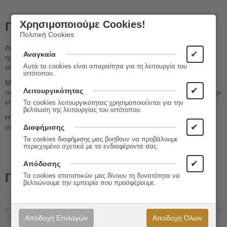
Χρησιμοποιούμε Cookies!
Περιγραφή
Πολιτική Cookies
Αγωνία, αυτή η λέξη που εκφράζει το συναίσθημα της μικρής
✔
Αναγκαία
ηρωίδας όταν πηγαίνει στο σχολείο, και χρειάζεται και τη μαμά της
εκεί, παρ'όλο που ντρέπεται.
Αυτά τα cookies είναι απαραίτητα για τη λειτουργία του
ιστότοπου.
Με τη βοήθεια της δασκάλας όμως ανακαλύπτει ότι κι άλλα, πολλά
✔
Λειτουργικότητας
παιδιά νιώθουν το ίδιο, και μέσα από ένα καινούργιο παιχνίδι και την
επικοινωνία τα πράγματα καλυτερεύουν για κείνη και για όλους.
Τα cookies λειτουργικότητας χρησιμοποιούνται για την
βελτίωση της λειτουργίας του ιστότοπου.
Η αγωνία εξαφανίζεται και δε χρειάζεται πια τη μαμά, ξέρει πως η
✔
σκέψη της την κάνει δυνατή!
Διαφήμισης
Τα cookies διαφήμισης μας βοηθουν να προβάλουμε
περιεχομένο σχετικά με τα ενδιαφέροντα σας.
✔
Απόδοσης
Πληροφορίες
Τα cookies στατιστικών μας δίνουν τη δυνατότητα να
βελτιώνουμε την εμπειρία που προσφέρουμε.
Εκδόσεις:
Τζιαμπίρης - Πυραμίδα
ISBN:
960-593-416-7
Αποδοχή Επιλογών
Αποδοχή Όλων