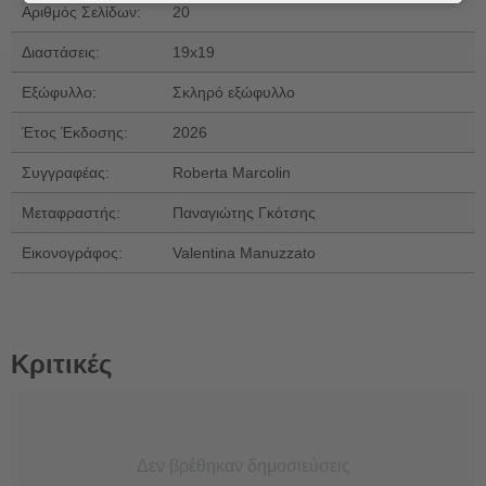
Αριθμός Σελίδων:
20
Διαστάσεις:
19x19
Εξώφυλλο:
Σκληρό εξώφυλλο
Έτος Έκδοσης:
2026
Συγγραφέας:
Roberta Marcolin
Μεταφραστής:
Παναγιώτης Γκότσης
Εικονογράφος:
Valentina Manuzzato
Κριτικές
Δεν βρέθηκαν δημοσιεύσεις