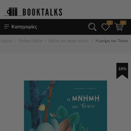
0
0
Κατηγορίες
/
/
/
Αρχική
Παιδικά βιβλία
Βιβλία για μικρά παιδιά
Η μνήμη του Τσίουι
10%