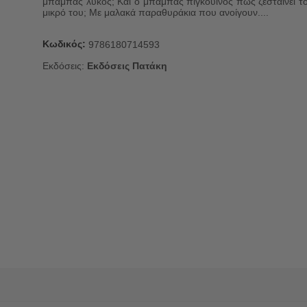
μπαμπάς λύκος; Και ο μπαμπάς πιγκουίνος πώς ζεσταίνει τ
μικρό του; Με μαλακά παραθυράκια που ανοίγουν....
Κωδικός:
9786180714593
Εκδόσεις:
Εκδόσεις Πατάκη