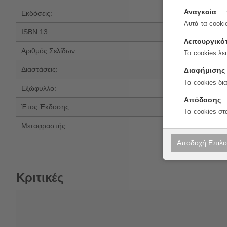
Αναγκαία
Εκδόσεις:
Εκδόσεις Πατάκ
Αυτά τα cookie
ISBN 13:
978-618-07-145
Λειτουργικό
Αριθμός Σελίδων:
8
Τα cookies λει
Διαστάσεις:
18x18
Διαφήμισης
Τα cookies δι
Εξώφυλλο:
Μαλακό εξώφυλ
Απόδοσης
Έτος Έκδοσης:
2026
Τα cookies στ
Μεταφραστής:
Βασιλική Νίκα
Αποδοχή Επιλ
Κριτικές