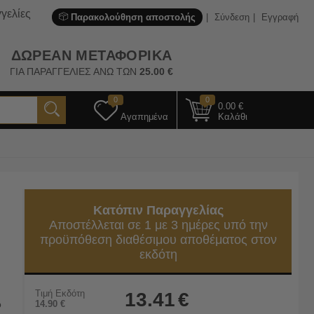
γελίες
Παρακολούθηση αποστολής
Σύνδεση
Εγγραφή
ΔΩΡΕΑΝ ΜΕΤΑΦΟΡΙΚΑ
ΓΙΑ ΠΑΡΑΓΓΕΛΙΕΣ ΑΝΩ ΤΩΝ
25.00
€
0
0
0.00
€
Αγαπημένα
Καλάθι
Κατόπιν Παραγγελίας
Αποστέλλεται σε 1 με 3 ημέρες υπό την
προϋπόθεση διαθέσιμου αποθέματος στον
εκδότη
Τιμή Εκδότη
13.41
€
ο
14.90
€