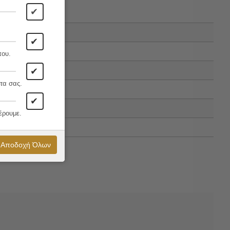
✔
✔
που.
✔
τα σας.
✔
έρουμε.
Αποδοχή Όλων