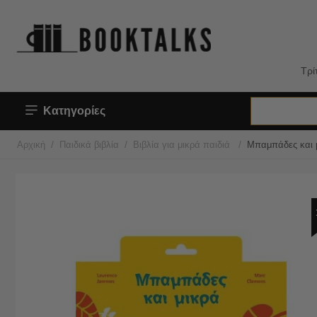
Τρί
Κατηγορίες
/
/
/
Αρχική
Παιδικά βιβλία
Βιβλία για μικρά παιδιά
Μπαμπάδες και 