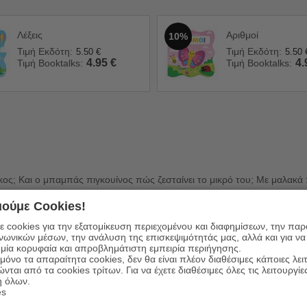
Λέξεις
Αριθμοί
10%
Τιμή Εκδότη:
Τιμή Εκδότη:
5.50
€
5.50
4.95
€
4.
Τιμή Booktalks:
Τιμή Booktalks:
κος; Και ο μπαμπάς πιγκουίνος πώς ζεσταίνει το μικρό του; Με μαλακ
ούμε Cookies!
 cookies για την εξατομίκευση περιεχομένου και διαφημίσεων, την πα
ινωνικών μέσων, την ανάλυση της επισκεψιμότητάς μας, αλλά και για να
μία κορυφαία και απροβλημάτιστη εμπειρία περιήγησης.
όνο τα απαραίτητα cookies, δεν θα είναι πλέον διαθέσιμες κάποιες λει
ώνται από τα cookies τρίτων. Για να έχετε διαθέσιμες όλες τις λειτουργίε
ή όλων.
es