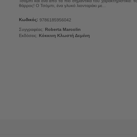
Τσόμπι και ένα από τα πιο σημαντικά του χαρακτηριστικά: τ
θάρρος! Ο Τσόμπι, ένα γλυκό λιονταράκι με...
Κωδικός:
9786185956042
Συγγραφέας:
Roberta Marcolin
Εκδόσεις:
Κόκκινη Κλωστή Δεμένη