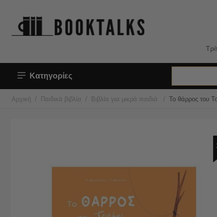
Τρί
Κατηγορίες
/
/
/
Αρχική
Παιδικά βιβλία
Βιβλία για μικρά παιδιά
Το θάρρος του Τ