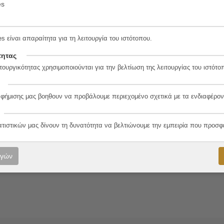
es
 Δεμένη
4-2
s είναι απαραίτητα για τη λειτουργία του ιστότοπου.
τητας
τουργικότητας χρησιμοποιούνται για την βελτίωση της λειτουργίας του ιστότο
ο
αφήμισης μας βοηθουν να προβάλουμε περιεχομένο σχετικά με τα ενδιαφέρον
n
ατιστικών μας δίνουν τη δυνατότητα να βελτιώνουμε την εμπειρία που προσφ
τσης
zato
ογών