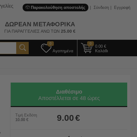
γελίες
Παρακολούθηση αποστολής
Σύνδεση
Εγγραφή
ΔΩΡΕΑΝ ΜΕΤΑΦΟΡΙΚΑ
ΓΙΑ ΠΑΡΑΓΓΕΛΙΕΣ ΑΝΩ ΤΩΝ
25.00
€
0
0
0.00
€
Αγαπημένα
Καλάθι
Διαθέσιμο
Αποστέλλεται σε 48 ώρες
Τιμή Εκδότη
9.00
€
10.00
€
ν