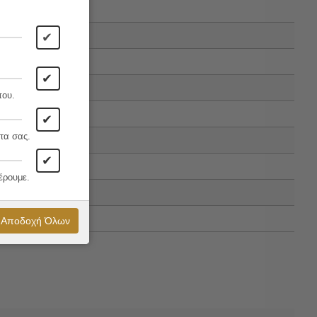
✔
✔
που.
✔
τα σας.
✔
έρουμε.
Αποδοχή Όλων