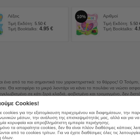
Λέξεις
Αριθμοί
10%
Τιμή Εκδότη:
Τιμή Εκδότη:
5.50
€
5.50
4.95
€
4.
Τιμή Booktalks:
Τιμή Booktalks:
ι ένα από τα πιο σημαντικά του χαρακτηριστικά: το θάρρος! Ο Τσόμπι,
ει. Θα καταφέρει το μικρό λιοντάρι να κάνει το πουλάκι να νιώσει ασφα
 εγκλωβισμένο σε κάτι ξερά κλαδιά, φοβισμένο και τρομαγμένο, δεν διστ
ούμε Cookies!
 cookies για την εξατομίκευση περιεχομένου και διαφημίσεων, την πα
ινωνικών μέσων, την ανάλυση της επισκεψιμότητάς μας, αλλά και για να
μία κορυφαία και απροβλημάτιστη εμπειρία περιήγησης.
όνο τα απαραίτητα cookies, δεν θα είναι πλέον διαθέσιμες κάποιες λει
ώνται από τα cookies τρίτων. Για να έχετε διαθέσιμες όλες τις λειτουργίε
ή όλων.