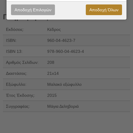
Αποδοχή Επιλογών
Αποδοχή Όλων
Πληροφορίες
Εκδόσεις:
Κέδρος
ISBN:
960-04-4623-7
ISBN 13:
978-960-04-4623-4
Αριθμός Σελίδων:
208
Διαστάσεις:
21x14
Εξώφυλλο:
Μαλακό εξώφυλλο
Έτος Έκδοσης:
2015
Συγγραφέας:
Μάγια Δεληβοριά