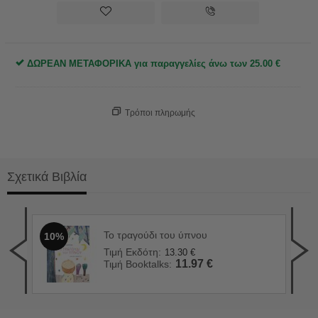
ΔΩΡΕΑΝ ΜΕΤΑΦΟΡΙΚΑ για παραγγελίες άνω των
25.00
€
Τρόποι πληρωμής
Σχετικά Βιβλία
Το τραγούδι του ύπνου
10%
Σ' 
1
Τιμή Εκδότη:
13.30
€
Τιμ
11.97
€
Τιμή Booktalks:
Τιμ