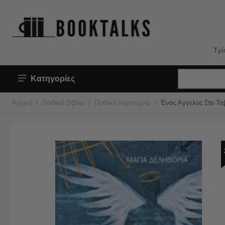
Τρί
Κατηγορίες
/
/
/
Αρχική
Παιδικά βιβλία
Παιδική λογοτεχνία
Ένας Άγγελος Στο Τα