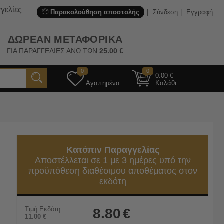
γελίες
Παρακολούθηση αποστολής
Σύνδεση
Εγγραφή
ΔΩΡΕΑΝ ΜΕΤΑΦΟΡΙΚΑ
ΓΙΑ ΠΑΡΑΓΓΕΛΙΕΣ ΑΝΩ ΤΩΝ
25.00
€
0
0
0.00
€
Αγαπημένα
Καλάθι
Κατόπιν Παραγγελίας
Αποστέλλεται σε 1 με 3 ημέρες υπό την
προϋπόθεση διαθέσιμου αποθέματος στον
εκδότη
Τιμή Εκδότη
8.80
€
Ή
11.00
€