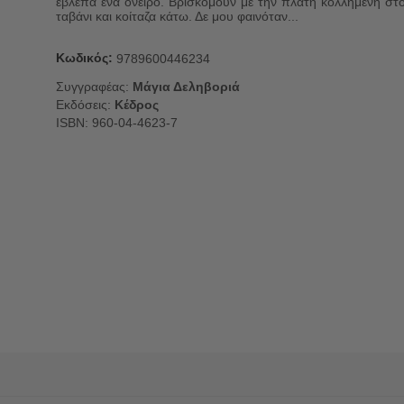
έβλεπα ένα όνειρο. Βρισκόμουν με την πλάτη κολλημένη στ
ταβάνι και κοίταζα κάτω. Δε μου φαινόταν...
Κωδικός:
9789600446234
Συγγραφέας:
Μάγια Δεληβοριά
Εκδόσεις:
Κέδρος
ISBN: 960-04-4623-7