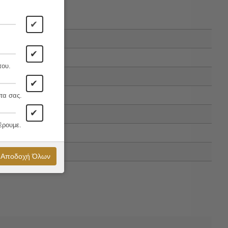
✔
✔
που.
✔
τα σας.
✔
έρουμε.
Αποδοχή Όλων