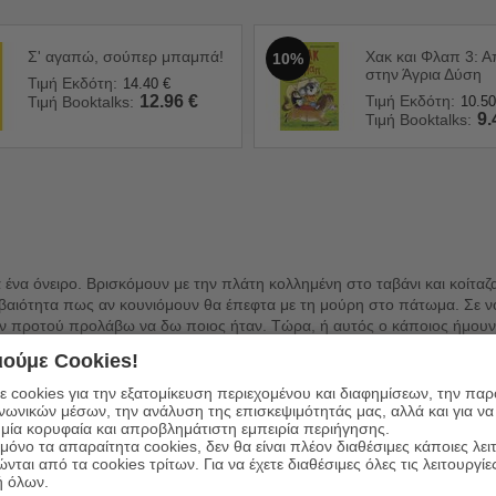
Σ' αγαπώ, σούπερ μπαμπά!
Χακ και Φλαπ 3: 
10%
στην Άγρια Δύση
Τιμή Εκδότη:
14.40
€
12.96
€
Τιμή Εκδότη:
Τιμή Booktalks:
10.50
9.
Τιμή Booktalks:
 ένα όνειρο. Βρισκόμουν με την πλάτη κολλημένη στο ταβάνι και κοίτα
 βεβαιότητα πως αν κουνιόμουν θα έπεφτα με τη μούρη στο πάτωμα. Σε
ν προτού προλάβω να δω ποιος ήταν. Τώρα, ή αυτός ο κάποιος ήμουν ε
ιγμή. Και τότε μου ήρθε μια καταπληκτική ιδέα: να γίνω φύλακας άγγελο
ούμε Cookies!
 λένε Κομπέιν. Τι πάει να πει γιατί; Γιατί μπορώ! Ένα βιβλίο για όσα 
ην αξία και τη μοναδική δύναμη της ζωής.
 cookies για την εξατομίκευση περιεχομένου και διαφημίσεων, την πα
ινωνικών μέσων, την ανάλυση της επισκεψιμότητάς μας, αλλά και για να
μία κορυφαία και απροβλημάτιστη εμπειρία περιήγησης.
όνο τα απαραίτητα cookies, δεν θα είναι πλέον διαθέσιμες κάποιες λει
ώνται από τα cookies τρίτων. Για να έχετε διαθέσιμες όλες τις λειτουργίε
ή όλων.