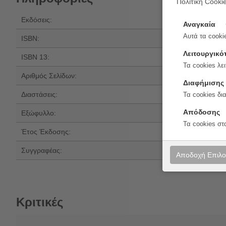
Πολιτική Cooki
Εκδόσεις:
Κέδρος
Αναγκαία
Αυτά τα cookie
ISBN:
960-04-4623-7
Λειτουργικό
ISBN 13:
978-960-04-462
Τα cookies λει
Αριθμός Σελίδων:
208
Διαφήμισης
Διαστάσεις:
21x14
Τα cookies δι
Απόδοσης
Εξώφυλλο:
Μαλακό εξώφυλ
Τα cookies στ
Έτος Έκδοσης:
2015
Συγγραφέας:
Μάγια Δεληβοριά
Αποδοχή Επιλ
Κριτικές