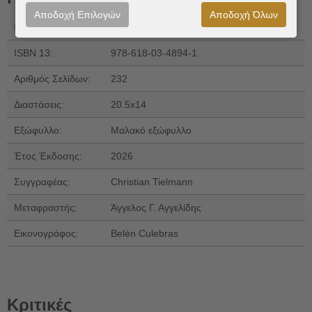
Αποδοχή Επιλογών
Αποδοχή Όλων
Εκδόσεις:
Μεταίχμιο
ISBN 13:
978-618-03-4894-1
Αριθμός Σελίδων:
232
Διαστάσεις:
20.5x14
Εξώφυλλο:
Μαλακό εξώφυλλο
Έτος Έκδοσης:
2026
Συγγραφέας:
Christian Tielmann
Μεταφραστής:
Άγγελος Γ. Αγγελίδης
Εικονογράφος:
Belén Culebras
Κριτικές