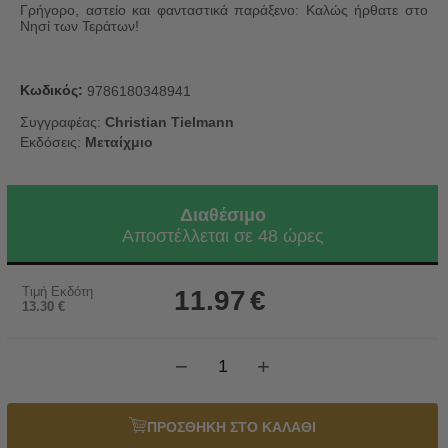
Γρήγορο, αστείο και φανταστικά παράξενο: Καλώς ήρθατε στο
Νησί των Τεράτων!
Κωδικός:
9786180348941
Συγγραφέας:
Christian Tielmann
Εκδόσεις:
Μεταίχμιο
Διαθέσιμο
Αποστέλλεται σε 48 ώρες
Τιμή Εκδότη
11.97
€
13.30
€
−
+
ΠΡΟΣΘΗΚΗ ΣΤΟ ΚΑΛΑΘΙ