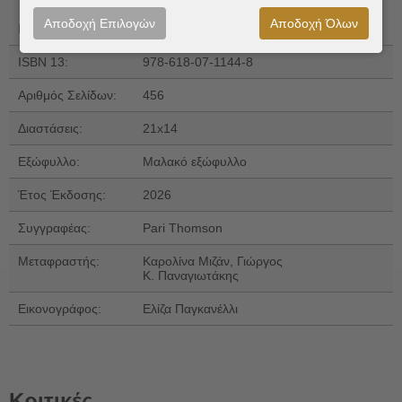
Αποδοχή Επιλογών
Αποδοχή Όλων
Εκδόσεις:
Εκδόσεις Πατάκη
ISBN 13:
978-618-07-1144-8
Αριθμός Σελίδων:
456
Διαστάσεις:
21x14
Εξώφυλλο:
Μαλακό εξώφυλλο
Έτος Έκδοσης:
2026
Συγγραφέας:
Pari Thomson
Μεταφραστής:
Καρολίνα Μιζάν, Γιώργος
Κ. Παναγιωτάκης
Εικονογράφος:
Ελίζα Παγκανέλλι
Κριτικές