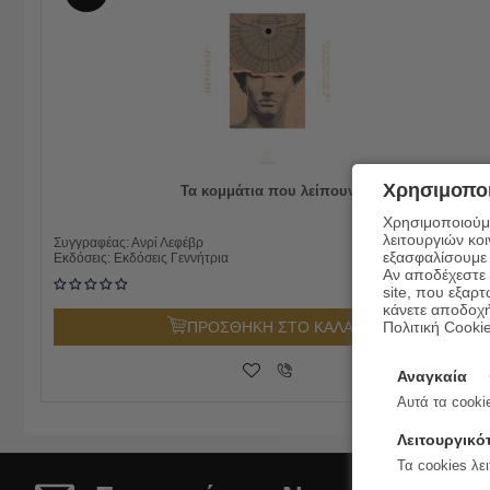
Χρησιμοποι
Τα κομμάτια που λείπουν
Χρησιμοποιούμε
λειτουργιών κο
12.50
€
Συγγραφέας:
Ανρί Λεφέβρ
εξασφαλίσουμε 
11.25
€
Εκδόσεις:
Εκδόσεις Γεννήτρια
Αν αποδέχεστε μ
site, που εξαρτ
κάνετε αποδοχ
Πολιτική Cooki
ΠΡΟΣΘΗΚΗ ΣΤΟ ΚΑΛΑΘΙ
Αναγκαία
Αυτά τα cookie
Λειτουργικό
Τα cookies λει