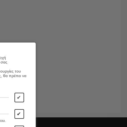
ροχή
 σας
τουργίες του
ς, θα πρέπει να
✔
✔
που.