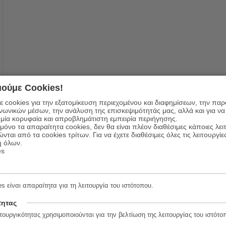
ούμε Cookies!
 cookies για την εξατομίκευση περιεχομένου και διαφημίσεων, την πα
ινωνικών μέσων, την ανάλυση της επισκεψιμότητάς μας, αλλά και για να
μία κορυφαία και απροβλημάτιστη εμπειρία περιήγησης.
όνο τα απαραίτητα cookies, δεν θα είναι πλέον διαθέσιμες κάποιες λει
ώνται από τα cookies τρίτων. Για να έχετε διαθέσιμες όλες τις λειτουργίε
ή όλων.
es
s είναι απαραίτητα για τη λειτουργία του ιστότοπου.
τητας
τουργικότητας χρησιμοποιούνται για την βελτίωση της λειτουργίας του ιστότο