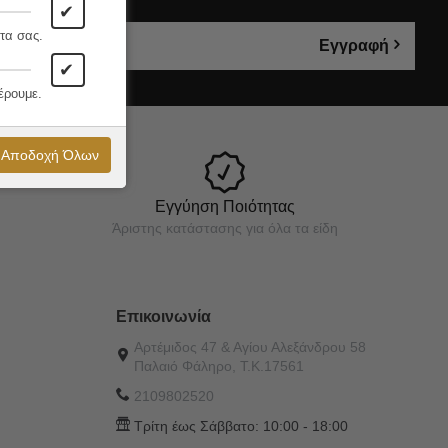
✔
τα σας.
Εγγραφή
✔
έρουμε.
Αποδοχή Όλων
Εγγύηση Ποιότητας
Άριστης κατάστασης για όλα τα είδη
Επικοινωνία
Αρτέμιδος 47 & Αγίου Αλεξάνδρου 58
Παλαιό Φάληρο, Τ.Κ.17561
2109802520
Τρίτη έως Σάββατο:
10:00 - 18:00