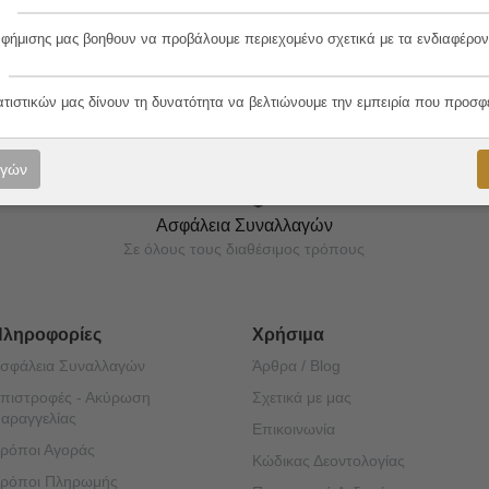
αφήμισης μας βοηθουν να προβάλουμε περιεχομένο σχετικά με τα ενδιαφέρον
ορές μας!
ατιστικών μας δίνουν τη δυνατότητα να βελτιώνουμε την εμπειρία που προσφ
ογών
Ασφάλεια Συναλλαγών
Σε όλους τους διαθέσιμος τρόπους
Πληροφορίες
Χρήσιμα
σφάλεια Συναλλαγών
Άρθρα / Blog
πιστροφές - Ακύρωση
Σχετικά με μας
αραγγελίας
Επικοινωνία
ρόποι Αγοράς
Κώδικας Δεοντολογίας
ρόποι Πληρωμής